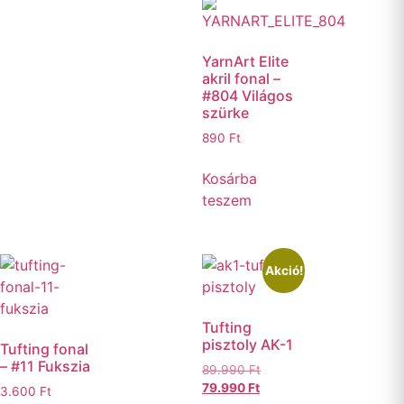
YarnArt Elite
akril fonal –
#804 Világos
szürke
890
Ft
Kosárba
teszem
Akció!
Tufting
pisztoly AK-1
Tufting fonal
– #11 Fukszia
89.990
Ft
79.990
Ft
3.600
Ft