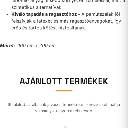
lebomló anyag, kisebb környezeti terheléssel, mint a
szintetikus alternatívák.
Kiváló tapadás a ragasztóhoz –
A pamutszálak jól
felszívják a latexet és más ragasztóanyagokat, így
erős és tartós kötést biztosítanak.
Méret:
160 cm x 200 cm
AJÁNLOTT TERMÉKEK
Itt találod az általunk javasolt termékeket – nézz szét, hátha
valamelyik elnyeri a tetszésed.