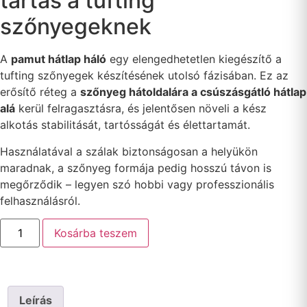
tartás a tufting
szőnyegeknek
A
pamut hátlap háló
egy elengedhetetlen kiegészítő a
tufting szőnyegek készítésének utolsó fázisában. Ez az
erősítő réteg a
szőnyeg hátoldalára a csúszásgátló hátlap
alá
kerül felragasztásra, és jelentősen növeli a kész
alkotás stabilitását, tartósságát és élettartamát.
Használatával a szálak biztonságosan a helyükön
maradnak, a szőnyeg formája pedig hosszú távon is
megőrződik – legyen szó hobbi vagy professzionális
felhasználásról.
Kosárba teszem
Leírás