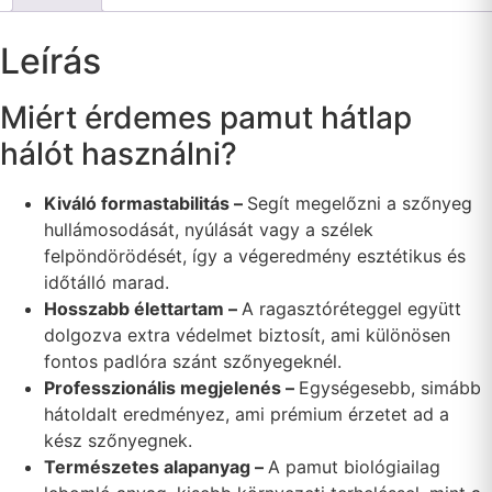
Leírás
Miért érdemes pamut hátlap
hálót használni?
Kiváló formastabilitás –
Segít megelőzni a szőnyeg
hullámosodását, nyúlását vagy a szélek
felpöndörödését, így a végeredmény esztétikus és
időtálló marad.
Hosszabb élettartam –
A ragasztóréteggel együtt
dolgozva extra védelmet biztosít, ami különösen
fontos padlóra szánt szőnyegeknél.
Professzionális megjelenés –
Egységesebb, simább
hátoldalt eredményez, ami prémium érzetet ad a
kész szőnyegnek.
Természetes alapanyag –
A pamut biológiailag