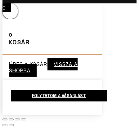
0
0
KOSÁR
ÜRES A KOSÁR
VISSZA A
SHOPBA
FOLYTATOM A VÁSÁRLÁST