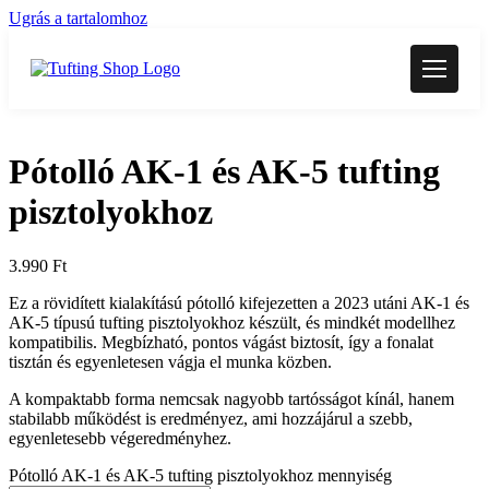
Ugrás a tartalomhoz
Pótolló AK-1 és AK-5 tufting
pisztolyokhoz
3.990
Ft
Ez a rövidített kialakítású pótolló kifejezetten a 2023 utáni AK-1 és
AK-5 típusú tufting pisztolyokhoz készült, és mindkét modellhez
kompatibilis. Megbízható, pontos vágást biztosít, így a fonalat
tisztán és egyenletesen vágja el munka közben.
A kompaktabb forma nemcsak nagyobb tartósságot kínál, hanem
stabilabb működést is eredményez, ami hozzájárul a szebb,
egyenletesebb végeredményhez.
Pótolló AK-1 és AK-5 tufting pisztolyokhoz mennyiség