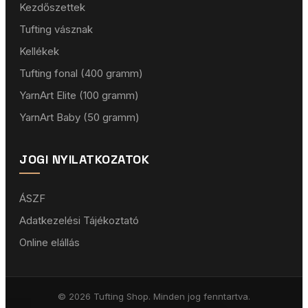
Kezdőszettek
Tufting vásznak
Kellékek
Tufting fonal (400 gramm)
YarnArt Elite (100 gramm)
YarnArt Baby (50 gramm)
JOGI NYILATKOZATOK
ÁSZF
Adatkezelési Tájékoztató
Online elállás
© 2026 Tufting Shop. Minden jog fenntartva.