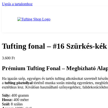
Ugrás a tartalomhoz
Tufting fonal – #16 Szürkés-kék
3.600
Ft
Prémium Tufting Fonal –
Megbízható Alap
Ha igazán szép, egységes és tartós tufting alkotásokat szeretnél kész
a
tufting pisztollyal
történő munka során mindig egyenletes, megbíz
esztétikus lesz. Kiválóan használható szőnyegekhez, falidekorációkhoz
Súly:
400 gramm
Hossz:
400 méter
Szál:
8 szálas