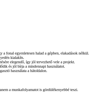
 így a fonal egyenletesen halad a gépben, elakadások nélkül.
nyedén kialakíts.
ltésére elegendő, így jól tervezhető vele a projekt.
ődik és jól bírja a mindennapi használatot.
agasztó használata a hátoldalon.
 hanem a munkafolyamatot is gördülékenyebbé teszi.