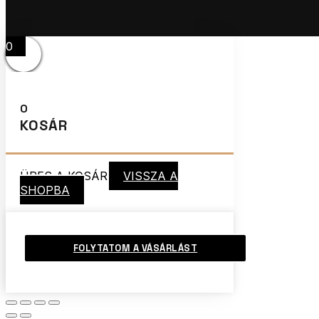
0
0
KOSÁR
ÜRES A KOSÁR
VISSZA A
SHOPBA
FOLYTATOM A VÁSÁRLÁST