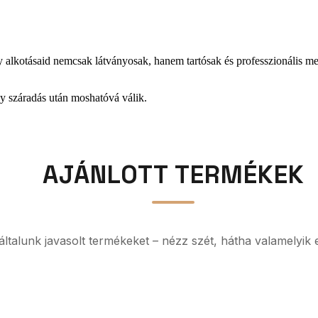
gy alkotásaid nemcsak látványosak, hanem tartósak és professzionális 
y száradás után moshatóvá válik.
AJÁNLOTT TERMÉKEK
z általunk javasolt termékeket – nézz szét, hátha valamelyik 