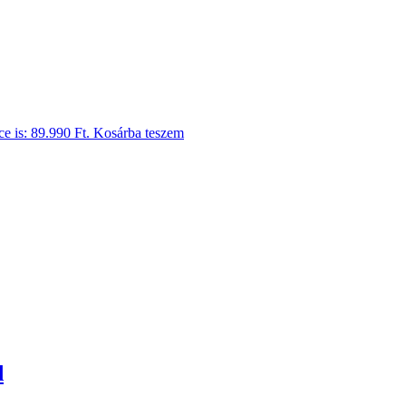
ce is: 89.990 Ft.
Kosárba teszem
d