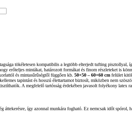
tagsága tökéletesen kompatibilis a legtöbb elterjedt tufting pisztollyal,
 hogy erőteljes mintákat, határozott formákat és finom részleteket is kön
rlattól és mintasűrűségtől függően kb.
50×50 – 60×60 cm
felület kitö
kellemes tapintást és hosszú élettartamot biztosít, miközben nem szöszöl
isztíthatók. A megfelelő tartósság érdekében javasolt folyékony latex r
ség áttekerésre, így azonnal munkára fogható. Ez nemcsak időt spórol,