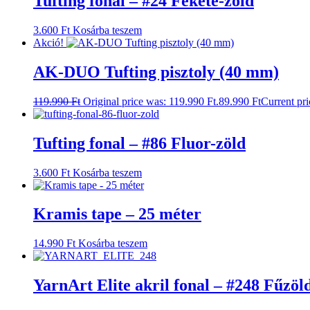
Tufting fonal – #24 Fekete-zöld
3.600
Ft
Kosárba teszem
Akció!
AK-DUO Tufting pisztoly (40 mm)
119.990
Ft
Original price was: 119.990 Ft.
89.990
Ft
Current pri
Tufting fonal – #86 Fluor-zöld
3.600
Ft
Kosárba teszem
Kramis tape – 25 méter
14.990
Ft
Kosárba teszem
YarnArt Elite akril fonal – #248 Fűzöl