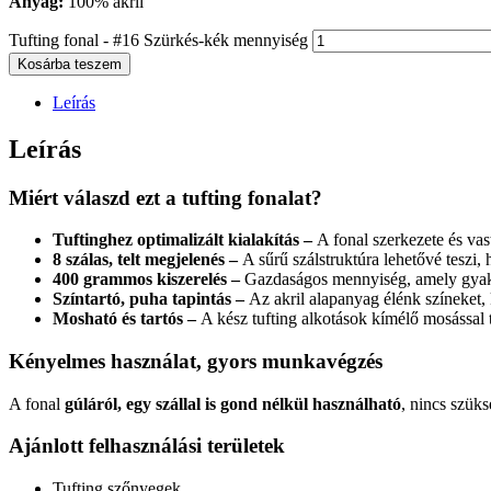
Anyag:
100% akril
Tufting fonal - #16 Szürkés-kék mennyiség
Kosárba teszem
Leírás
Leírás
Miért válaszd ezt a tufting fonalat?
Tuftinghez optimalizált kialakítás –
A fonal szerkezete és vas
8 szálas, telt megjelenés –
A sűrű szálstruktúra lehetővé teszi,
400 grammos kiszerelés –
Gazdaságos mennyiség, amely gyako
Színtartó, puha tapintás –
Az akril alapanyag élénk színeket, 
Mosható és tartós –
A kész tufting alkotások kímélő mosással t
Kényelmes használat, gyors munkavégzés
A fonal
gúláról, egy szállal is gond nélkül használható
, nincs szük
Ajánlott felhasználási területek
Tufting szőnyegek