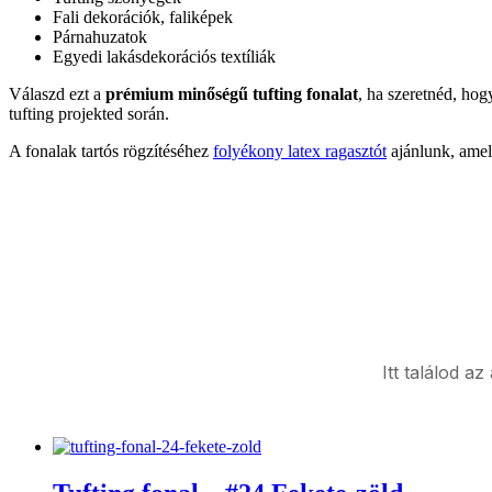
Fali dekorációk, faliképek
Párnahuzatok
Egyedi lakásdekorációs textíliák
Válaszd ezt a
prémium minőségű tufting fonalat
, ha szeretnéd, ho
tufting projekted során.
A fonalak tartós rögzítéséhez
folyékony latex ragasztót
ajánlunk, amel
Itt találod a