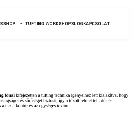
BSHOP
TUFTING WORKSHOP
BLOG
KAPCSOLAT
ng fonal
kifejezetten a tufting technika igényeihez lett kialakítva, hogy
astagságot és sűrűséget biztosít, így a tűzött felület telt, dús és
a tiszta kontúr és az egységes textúra.