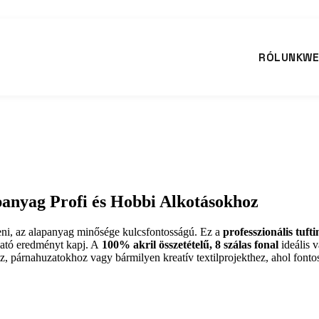
RÓLUNK
WE
anyag Profi és Hobbi Alkotásokhoz
íteni, az alapanyag minősége kulcsfontosságú. Ez a
professzionális tufti
ható eredményt kapj. A
100% akril összetételű, 8 szálas fonal
ideális v
, párnahuzatokhoz vagy bármilyen kreatív textilprojekthez, ahol fontos 