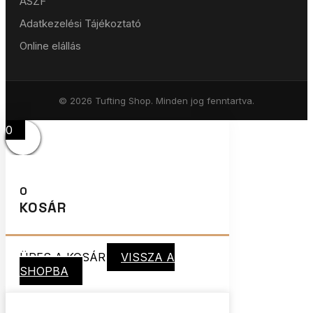
ÁSZF
Adatkezelési Tájékoztató
Online elállás
© 2026 Tufting Shop. Minden jog fenntartva.
0
0
KOSÁR
ÜRES A KOSÁR
VISSZA A
SHOPBA