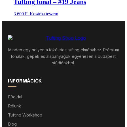
Tufting fonal – #19 Jeans
3.600
Ft
Kosárba teszem
Minden egy helyen a tökéletes tufting élményhez. Prémium
fonalak, gépek és alapanyagok egyenesen a budapesti
stúdiónkból.
INFORMÁCIÓK
Főoldal
Rólunk
Tufting Workshop
Blog