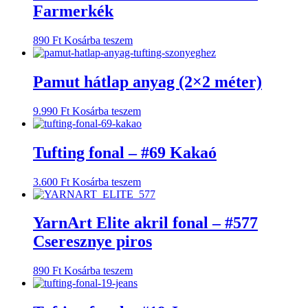
Farmerkék
890
Ft
Kosárba teszem
Pamut hátlap anyag (2×2 méter)
9.990
Ft
Kosárba teszem
Tufting fonal – #69 Kakaó
3.600
Ft
Kosárba teszem
YarnArt Elite akril fonal – #577
Cseresznye piros
890
Ft
Kosárba teszem