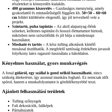
részleteket is könnyedén kialakíts.
400 grammos kiszerelés –
Gazdaságos mennyiség, amely
gyakorlattól és mintasűrűségtől függően kb.
50×50 – 60×60
cm
felület kitöltésére elegendő, így jól tervezhető vele a
projekt.
Színtartó, puha tapintás –
Az akril alapanyag élénk
színeket, kellemes tapintást és hosszú élettartamot biztosít,
miközben nem szöszölődik és jól bírja a mindennapi
használatot.
Mosható és tartós –
A kész tufting alkotások kímélő
mosással tisztíthatók. A megfelelő tartósság érdekében javasolt
folyékony latex ragasztó használata a hátoldalon.
Kényelmes használat, gyors munkavégzés
A fonal
gúláról, egy szállal is gond nélkül használható
, nincs
szükség áttekerésre, így azonnal munkára fogható. Ez nemcsak időt
spórol, hanem a munkafolyamatot is gördülékenyebbé teszi.
Ajánlott felhasználási területek
Tufting szőnyegek
Fali dekorációk, faliképek
Párnahuzatok