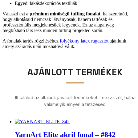
Egyedi lakásdekorációs textíliák
Válaszd ezt a
prémium minőségű tufting fonalat
, ha szeretnéd,
hogy alkotásaid nemcsak látványosak, hanem tartósak és
professzionális megjelenésűek legyenek. Ez az alapanyag
megbízható társ lesz minden tufting projekted során.
A fonalak tartós rögzítéséhez
folyékony latex ragasztót
ajánlunk,
amely száradás után moshatóvá válik.
AJÁNLOTT TERMÉKEK
Itt találod az általunk javasolt termékeket – nézz szét, hátha
valamelyik elnyeri a tetszésed.
YarnArt Elite akril fonal – #842