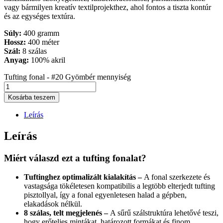
vagy bármilyen kreatív textilprojekthez, ahol fontos a tiszta kontúr
és az egységes textúra.
Súly:
400 gramm
Hossz:
400 méter
Szál:
8 szálas
Anyag:
100% akril
Tufting fonal - #20 Gyömbér mennyiség
Kosárba teszem
Leírás
Leírás
Miért válaszd ezt a tufting fonalat?
Tuftinghez optimalizált kialakítás –
A fonal szerkezete és
vastagsága tökéletesen kompatibilis a legtöbb elterjedt tufting
pisztollyal, így a fonal egyenletesen halad a gépben,
elakadások nélkül.
8 szálas, telt megjelenés –
A sűrű szálstruktúra lehetővé teszi,
hogy erőteljes mintákat, határozott formákat és finom