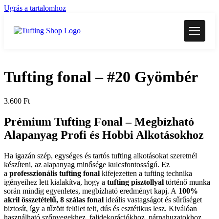
Ugrás a tartalomhoz
Tufting fonal – #20 Gyömbér
3.600
Ft
Prémium Tufting Fonal –
Megbízható
Alapanyag Profi és Hobbi Alkotásokhoz
Ha igazán szép, egységes és tartós tufting alkotásokat szeretnél
készíteni, az alapanyag minősége kulcsfontosságú. Ez
a
professzionális tufting fonal
kifejezetten a tufting technika
igényeihez lett kialakítva, hogy a
tufting pisztollyal
történő munka
során mindig egyenletes, megbízható eredményt kapj. A
100%
akril összetételű, 8 szálas fonal
ideális vastagságot és sűrűséget
biztosít, így a tűzött felület telt, dús és esztétikus lesz. Kiválóan
használható szőnyegekhez, falidekorációkhoz, párnahuzatokhoz