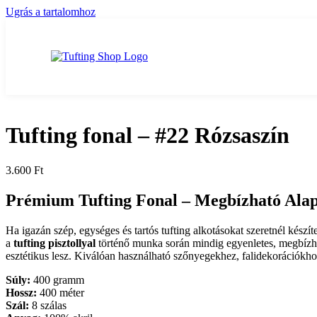
Ugrás a tartalomhoz
Tufting fonal – #22 Rózsaszín
3.600
Ft
Prémium Tufting Fonal –
Megbízható Alap
Ha igazán szép, egységes és tartós tufting alkotásokat szeretnél kész
a
tufting pisztollyal
történő munka során mindig egyenletes, megbíz
esztétikus lesz. Kiválóan használható szőnyegekhez, falidekorációkhoz
Súly:
400 gramm
Hossz:
400 méter
Szál:
8 szálas