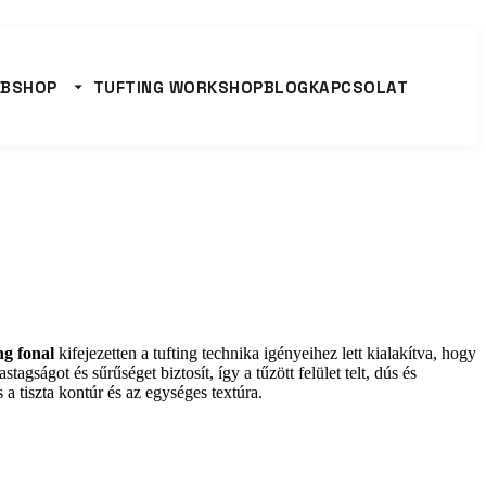
BSHOP
TUFTING WORKSHOP
BLOG
KAPCSOLAT
ng fonal
kifejezetten a tufting technika igényeihez lett kialakítva, hogy
astagságot és sűrűséget biztosít, így a tűzött felület telt, dús és
a tiszta kontúr és az egységes textúra.