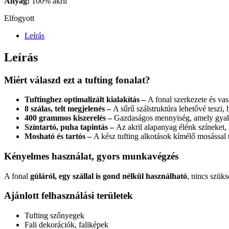
Anyag:
100% akril
Elfogyott
Leírás
Leírás
Miért válaszd ezt a tufting fonalat?
Tuftinghez optimalizált kialakítás –
A fonal szerkezete és vas
8 szálas, telt megjelenés –
A sűrű szálstruktúra lehetővé teszi,
400 grammos kiszerelés –
Gazdaságos mennyiség, amely gyako
Színtartó, puha tapintás –
Az akril alapanyag élénk színeket, 
Mosható és tartós –
A kész tufting alkotások kímélő mosással t
Kényelmes használat, gyors munkavégzés
A fonal
gúláról, egy szállal is gond nélkül használható
, nincs szük
Ajánlott felhasználási területek
Tufting szőnyegek
Fali dekorációk, faliképek