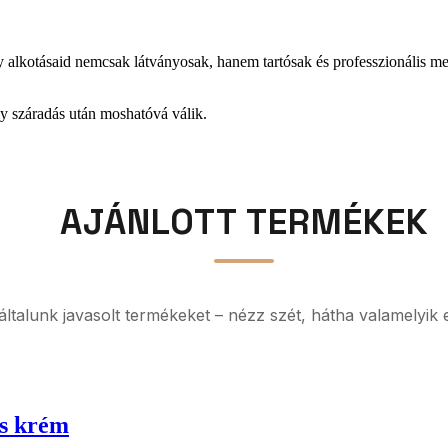
gy alkotásaid nemcsak látványosak, hanem tartósak és professzionális 
y száradás után moshatóvá válik.
AJÁNLOTT TERMÉKEK
z általunk javasolt termékeket – nézz szét, hátha valamelyik 
os krém