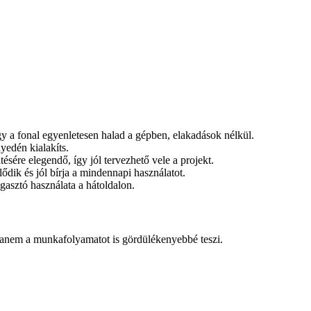
 így a fonal egyenletesen halad a gépben, elakadások nélkül.
nyedén kialakíts.
ltésére elegendő, így jól tervezhető vele a projekt.
ődik és jól bírja a mindennapi használatot.
agasztó használata a hátoldalon.
 hanem a munkafolyamatot is gördülékenyebbé teszi.