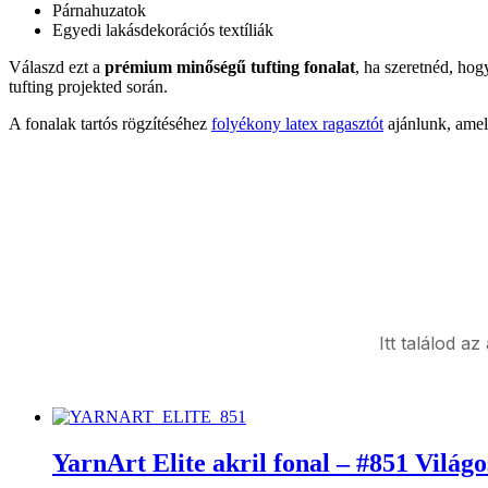
Párnahuzatok
Egyedi lakásdekorációs textíliák
Válaszd ezt a
prémium minőségű tufting fonalat
, ha szeretnéd, ho
tufting projekted során.
A fonalak tartós rögzítéséhez
folyékony latex ragasztót
ajánlunk, amel
Itt találod a
YarnArt Elite akril fonal – #851 Világ