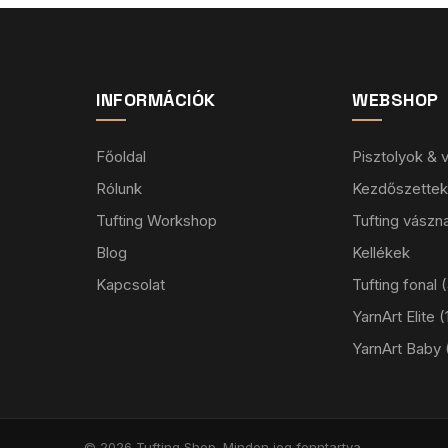
INFORMÁCIÓK
WEBSHOP
Főoldal
Pisztolyok &
Rólunk
Kezdőszettek
Tufting Workshop
Tufting vászn
Blog
Kellékek
Kapcsolat
Tufting fonal
YarnArt Elite
YarnArt Baby
© 2026 Tufting Shop. Minden jog fenntartva.