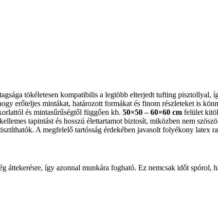
tagsága tökéletesen kompatibilis a legtöbb elterjedt tufting pisztollyal,
 hogy erőteljes mintákat, határozott formákat és finom részleteket is kön
rlattól és mintasűrűségtől függően kb.
50×50 – 60×60 cm
felület kitö
kellemes tapintást és hosszú élettartamot biztosít, miközben nem szöszöl
isztíthatók. A megfelelő tartósság érdekében javasolt folyékony latex r
ség áttekerésre, így azonnal munkára fogható. Ez nemcsak időt spórol,