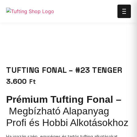
TUFTING FONAL – #23 TENGER
3.600
Ft
Prémium Tufting Fonal –
Megbízható Alapanyag
Profi és Hobbi Alkotásokhoz
Ha igazán szép, egységes és tartós tufting alkotásokat