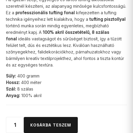
szeretnél készíteni, az alapanyag minősége kulcsfontosságú.
Ez a
professzionális tufting fonal
kifejezetten a tufting
technika igényeihez lett kialakítva, hogy a
tufting pisztollyal
történő munka során mindig egyenletes, megbízható
eredményt kapj. A
100% akril összetételű, 8 szálas
fonal
ideális vastagságot és sűrűséget biztosít, így a tűzött
felület telt, dús és esztétikus lesz. Kiválóan használható
szőnyegekhez, falidekorációkhoz, párnahuzatokhoz vagy
bármilyen kreatív textilprojekthez, ahol fontos a tiszta kontúr
és az egységes textúra.
Súly:
400 gramm
Hossz:
400 méter
Szál:
8 szálas
Anyag:
100% akril
KOSÁRBA TESZEM