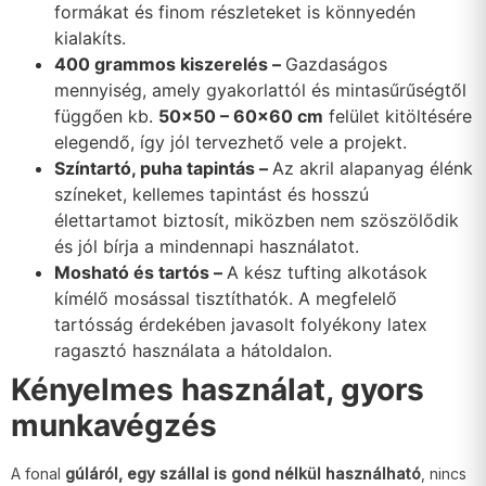
formákat és finom részleteket is könnyedén
kialakíts.
400 grammos kiszerelés –
Gazdaságos
mennyiség, amely gyakorlattól és mintasűrűségtől
függően kb.
50×50 – 60×60 cm
felület kitöltésére
elegendő, így jól tervezhető vele a projekt.
Színtartó, puha tapintás –
Az akril alapanyag élénk
színeket, kellemes tapintást és hosszú
élettartamot biztosít, miközben nem szöszölődik
és jól bírja a mindennapi használatot.
Mosható és tartós –
A kész tufting alkotások
kímélő mosással tisztíthatók. A megfelelő
tartósság érdekében javasolt folyékony latex
ragasztó használata a hátoldalon.
Kényelmes használat, gyors
munkavégzés
A fonal
gúláról, egy szállal is gond nélkül használható
, nincs