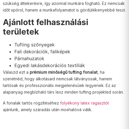
szükség áttekerésre, így azonnal munkára fogható. Ez nemcsak
időt spórol, hanem a munkafolyamatot is gördülékenyebbé teszi.
Ajánlott felhasználási
területek
Tufting szőnyegek
Fali dekorációk, faliképek
Párnahuzatok
Egyedi lakásdekorációs textíliák
Válaszd ezt a
prémium minőségű tufting fonalat
, ha
szeretnéd, hogy alkotásaid nemcsak látványosak, hanem
tartósak és professzionális megjelenésűek legyenek. Ez az
alapanyag megbízható társ lesz minden tufting projekted során.
A fonalak tartós rögzítéséhez
folyékony latex ragasztót
ajánlunk, amely száradás után moshatóvá válik.