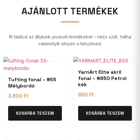
AJÁNLOTT TERMÉKEK
Itt találod az általunk javasolt termékeket – nézz szét, hátha
valamelyik elnyeri a tetszésed.
YarnArt Elite akril
fonal – #850 Petrol
Tufting fonal – #55
kék
Mélybordó
890
Ft
3.600
Ft
KOSÁRBA TESZEM
KOSÁRBA TESZEM