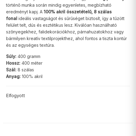
történő munka során mindig egyenletes, megbízható
eredményt kapj. A
100% akril összetételű, 8 szálas
fonal
ideális vastagságot és sűrűséget biztosít, így a tűzött
felület telt, dús és esztétikus lesz. Kiválóan használható
szőnyegekhez, falidekorációkhoz, párnahuzatokhoz vagy
bármilyen kreatív textilprojekthez, ahol fontos a tiszta kontúr
és az egységes textúra.
Súly:
400 gramm
Hossz:
400 méter
Szál:
8 szálas
Anyag:
100% akril
Elfogyott