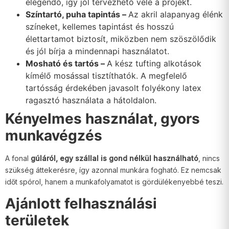
elegendő, így jól tervezhető vele a projekt.
Színtartó, puha tapintás –
Az akril alapanyag élénk
színeket, kellemes tapintást és hosszú
élettartamot biztosít, miközben nem szöszölődik
és jól bírja a mindennapi használatot.
Mosható és tartós –
A kész tufting alkotások
kímélő mosással tisztíthatók. A megfelelő
tartósság érdekében javasolt folyékony latex
ragasztó használata a hátoldalon.
Kényelmes használat, gyors
munkavégzés
A fonal
gúláról, egy szállal is gond nélkül használható
, nincs
szükség áttekerésre, így azonnal munkára fogható. Ez nemcsak
időt spórol, hanem a munkafolyamatot is gördülékenyebbé teszi.
Ajánlott felhasználási
területek