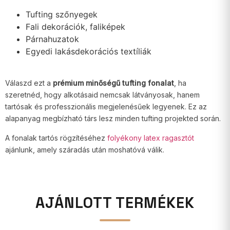
Tufting szőnyegek
Fali dekorációk, faliképek
Párnahuzatok
Egyedi lakásdekorációs textíliák
Válaszd ezt a
prémium minőségű tufting fonalat
, ha
szeretnéd, hogy alkotásaid nemcsak látványosak, hanem
tartósak és professzionális megjelenésűek legyenek. Ez az
alapanyag megbízható társ lesz minden tufting projekted során.
A fonalak tartós rögzítéséhez
folyékony latex ragasztót
ajánlunk, amely száradás után moshatóvá válik.
AJÁNLOTT TERMÉKEK