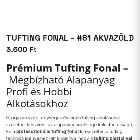
TUFTING FONAL – #81 AKVAZÖLD
3.600
Ft
Prémium Tufting Fonal –
Megbízható Alapanyag
Profi és Hobbi
Alkotásokhoz
Ha igazán szép, egységes és tartós tufting alkotásokat
szeretnél készíteni, az alapanyag minősége kulcsfontosságú.
Ez a
professzionális tufting fonal
kifejezetten a tufting
technika igényeihez lett kialakítva, hogy a
tufting pisztollyal