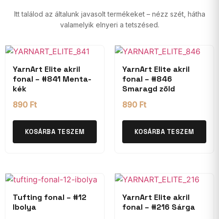
Itt találod az általunk javasolt termékeket – nézz szét, hátha
valamelyik elnyeri a tetszésed.
YarnArt Elite akril
YarnArt Elite akril
fonal – #841 Menta-
fonal – #846
kék
Smaragd zöld
890
Ft
890
Ft
KOSÁRBA TESZEM
KOSÁRBA TESZEM
Tufting fonal – #12
YarnArt Elite akril
Ibolya
fonal – #216 Sárga