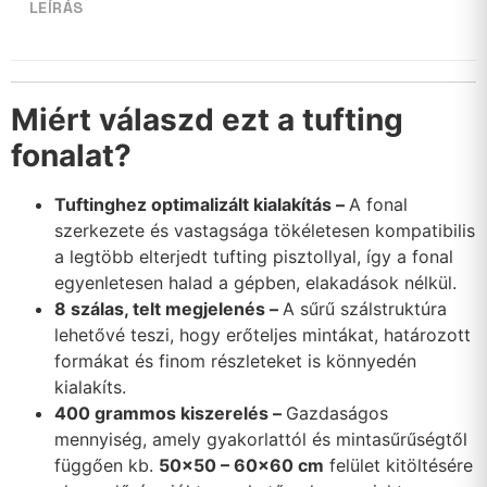
LEÍRÁS
Miért válaszd ezt a tufting
fonalat?
Tuftinghez optimalizált kialakítás –
A fonal
szerkezete és vastagsága tökéletesen kompatibilis
a legtöbb elterjedt tufting pisztollyal, így a fonal
egyenletesen halad a gépben, elakadások nélkül.
8 szálas, telt megjelenés –
A sűrű szálstruktúra
lehetővé teszi, hogy erőteljes mintákat, határozott
formákat és finom részleteket is könnyedén
kialakíts.
400 grammos kiszerelés –
Gazdaságos
mennyiség, amely gyakorlattól és mintasűrűségtől
függően kb.
50×50 – 60×60 cm
felület kitöltésére