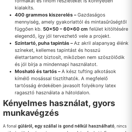
formákat és finom részleteket is könnyedén
kialakíts.
400 grammos kiszerelés –
Gazdaságos
mennyiség, amely gyakorlattól és mintasűrűségtől
függően kb.
50×50 – 60×60 cm
felület kitöltésére
elegendő, így jól tervezhető vele a projekt.
Színtartó, puha tapintás –
Az akril alapanyag élénk
színeket, kellemes tapintást és hosszú
élettartamot biztosít, miközben nem szöszölődik
és jól bírja a mindennapi használatot.
Mosható és tartós –
A kész tufting alkotások
kímélő mosással tisztíthatók. A megfelelő
tartósság érdekében javasolt folyékony latex
ragasztó használata a hátoldalon.
Kényelmes használat, gyors
munkavégzés
A fonal
gúláról, egy szállal is gond nélkül használható
, nincs