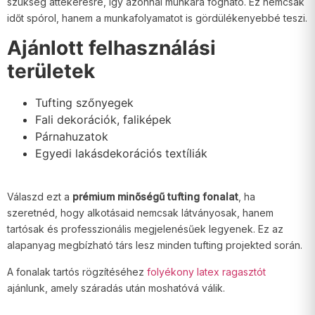
szükség áttekerésre, így azonnal munkára fogható. Ez nemcsak
időt spórol, hanem a munkafolyamatot is gördülékenyebbé teszi.
Ajánlott felhasználási
területek
Tufting szőnyegek
Fali dekorációk, faliképek
Párnahuzatok
Egyedi lakásdekorációs textíliák
Válaszd ezt a
prémium minőségű tufting fonalat
, ha
szeretnéd, hogy alkotásaid nemcsak látványosak, hanem
tartósak és professzionális megjelenésűek legyenek. Ez az
alapanyag megbízható társ lesz minden tufting projekted során.
A fonalak tartós rögzítéséhez
folyékony latex ragasztót
ajánlunk, amely száradás után moshatóvá válik.