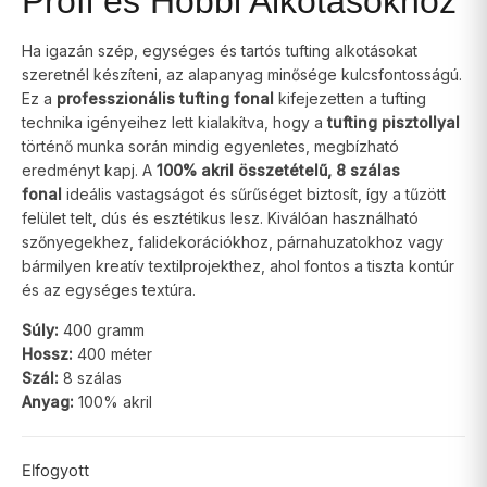
Profi és Hobbi Alkotásokhoz
Ha igazán szép, egységes és tartós tufting alkotásokat
szeretnél készíteni, az alapanyag minősége kulcsfontosságú.
Ez a
professzionális tufting fonal
kifejezetten a tufting
technika igényeihez lett kialakítva, hogy a
tufting pisztollyal
történő munka során mindig egyenletes, megbízható
eredményt kapj. A
100% akril összetételű, 8 szálas
fonal
ideális vastagságot és sűrűséget biztosít, így a tűzött
felület telt, dús és esztétikus lesz. Kiválóan használható
szőnyegekhez, falidekorációkhoz, párnahuzatokhoz vagy
bármilyen kreatív textilprojekthez, ahol fontos a tiszta kontúr
és az egységes textúra.
Súly:
400 gramm
Hossz:
400 méter
Szál:
8 szálas
Anyag:
100% akril
Elfogyott