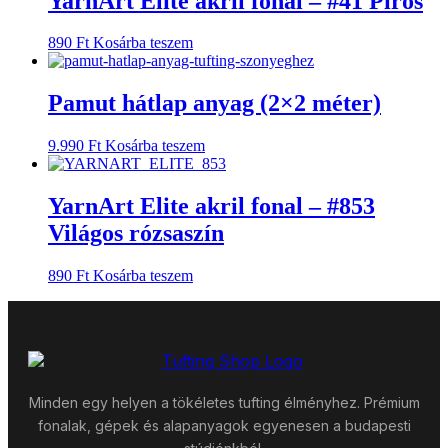
YarnArt Elite akril fonal – #41 Piros
890
Ft
Kosárba teszem
Pamut hátlap anyag (2×2 méter)
9.990
Ft
Kosárba teszem
YarnArt Elite akril fonal – #853
Világos rózsaszín
890
Ft
Kosárba teszem
Minden egy helyen a tökéletes tufting élményhez. Prémium
fonalak, gépek és alapanyagok egyenesen a budapesti