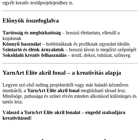
egyéb kreatív textilprojektjeidhez is.
Előnyök összefoglalva
Tartósság és megbízhatóság
– hosszú élettartam, ellenáll a
kopásnak
Könnyű használat
– hobbistáknak és profiknak egyaránt ideális
Színtartó és élénk árnyalatok
– hosszú távon is megőrzi szépségét
Sokoldalú kreatív felhasználás
– textil, dekor, ruházat, szőnyeg
YarnArt Elite akril fonal – a kreativitás alapja
Legyen szó első tufting projektedről vagy már haladó kézműves
munkáról, a
YarnArt Elite akril fonal
megbízható társad lesz.
Minősége, puhasága és színei révén minden alkotásod különleges és
tartós lesz.
Válaszd a YarnArt Elite akril fonalat – engedd szabadjára
kreativitásod!