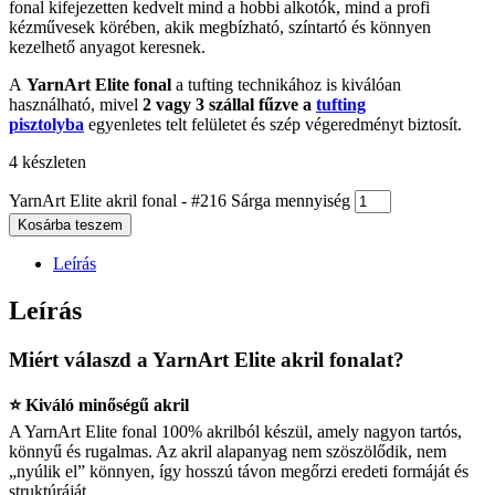
fonal kifejezetten kedvelt mind a hobbi alkotók, mind a profi
kézművesek körében, akik megbízható, színtartó és könnyen
kezelhető anyagot keresnek.
A
YarnArt Elite fonal
a tufting technikához is kiválóan
használható, mivel
2 vagy 3 szállal fűzve a
tufting
pisztolyba
egyenletes telt felületet és szép végeredményt biztosít.
4 készleten
YarnArt Elite akril fonal - #216 Sárga mennyiség
Kosárba teszem
Leírás
Leírás
Miért válaszd a YarnArt Elite akril fonalat?
⭐ Kiváló minőségű akril
A YarnArt Elite fonal 100% akrilból készül, amely nagyon tartós,
könnyű és rugalmas. Az akril alapanyag nem szöszölődik, nem
„nyúlik el” könnyen, így hosszú távon megőrzi eredeti formáját és
struktúráját.