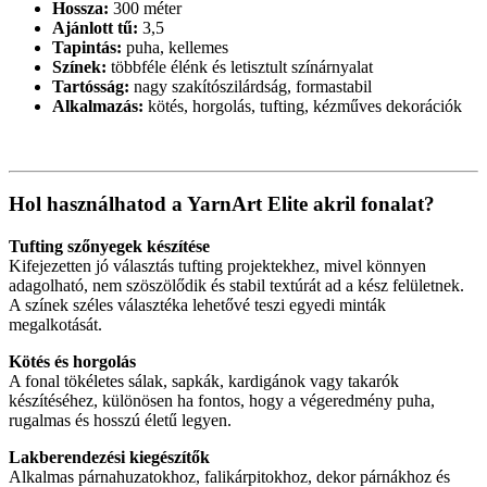
Hossza:
300 méter
Ajánlott tű:
3,5
Tapintás:
puha, kellemes
Színek:
többféle élénk és letisztult színárnyalat
Tartósság:
nagy szakítószilárdság, formastabil
Alkalmazás:
kötés, horgolás, tufting, kézműves dekorációk
Hol használhatod a YarnArt Elite akril fonalat?
Tufting szőnyegek készítése
Kifejezetten jó választás tufting projektekhez, mivel könnyen
adagolható, nem szöszölődik és stabil textúrát ad a kész felületnek.
A színek széles választéka lehetővé teszi egyedi minták
megalkotását.
Kötés és horgolás
A fonal tökéletes sálak, sapkák, kardigánok vagy takarók
készítéséhez, különösen ha fontos, hogy a végeredmény puha,
rugalmas és hosszú életű legyen.
Lakberendezési kiegészítők
Alkalmas párnahuzatokhoz, falikárpitokhoz, dekor párnákhoz és