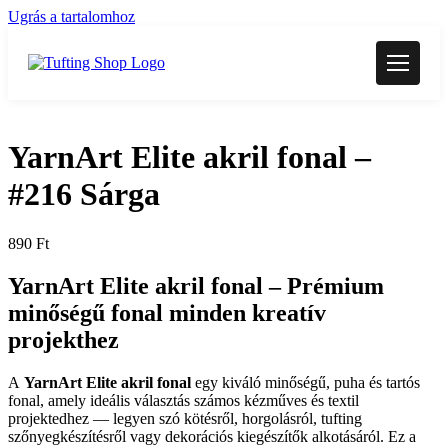
Ugrás a tartalomhoz
YarnArt Elite akril fonal –
#216 Sárga
890
Ft
YarnArt Elite akril fonal –
Prémium
minőségű fonal minden kreatív
projekthez
A
YarnArt Elite akril fonal
egy kiváló minőségű, puha és tartós
fonal, amely ideális választás számos kézműves és textil
projektedhez — legyen szó kötésről, horgolásról, tufting
szőnyegkészítésről vagy dekorációs kiegészítők alkotásáról. Ez a