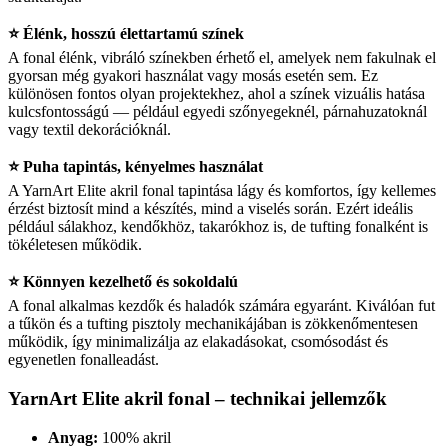
⭐ Élénk, hosszú élettartamú színek
A fonal élénk, vibráló színekben érhető el, amelyek nem fakulnak el
gyorsan még gyakori használat vagy mosás esetén sem. Ez
különösen fontos olyan projektekhez, ahol a színek vizuális hatása
kulcsfontosságú — például egyedi szőnyegeknél, párnahuzatoknál
vagy textil dekorációknál.
⭐ Puha tapintás, kényelmes használat
A YarnArt Elite akril fonal tapintása lágy és komfortos, így kellemes
érzést biztosít mind a készítés, mind a viselés során. Ezért ideális
például sálakhoz, kendőkhöz, takarókhoz is, de tufting fonalként is
tökéletesen működik.
⭐ Könnyen kezelhető és sokoldalú
A fonal alkalmas kezdők és haladók számára egyaránt. Kiválóan fut
a tűkön és a tufting pisztoly mechanikájában is zökkenőmentesen
működik, így minimalizálja az elakadásokat, csomósodást és
egyenetlen fonalleadást.
YarnArt Elite akril fonal – technikai jellemzők
Anyag:
100% akril