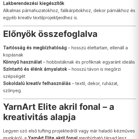
Lakberendezési kiegészítők
Alkalmas párnahuzatokhoz, falikárpitokhoz, dekor párnákhoz és
egyéb kreatív textilprojektjeidhez is.
Előnyök összefoglalva
Tartósság és megbízhatóság
– hosszú élettartam, ellenáll a
kopásnak
Könnyű használat
– hobbistáknak és profiknak egyaránt ideális
Színtartó és élénk árnyalatok
– hosszú távon is megőrzi
szépségét
Sokoldalú kreatív felhasználás
– textil, dekor, ruházat,
szőnyeg
YarnArt Elite akril fonal – a
kreativitás alapja
Legyen szó első tufting projektedről vagy már haladó kézműves
munkáról, a
YarnArt Elite akril fonal
megbízható társad lesz.