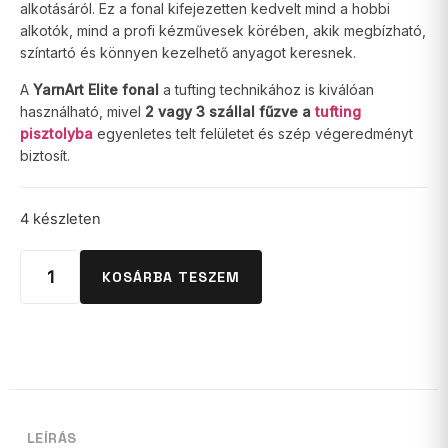
alkotásáról. Ez a fonal kifejezetten kedvelt mind a hobbi
alkotók, mind a profi kézművesek körében, akik megbízható,
színtartó és könnyen kezelhető anyagot keresnek.
A
YarnArt Elite fonal
a tufting technikához is kiválóan
használható, mivel
2 vagy 3 szállal fűzve a
tufting
pisztolyba
egyenletes telt felületet és szép végeredményt
biztosít.
4 készleten
KOSÁRBA TESZEM
LEÍRÁS