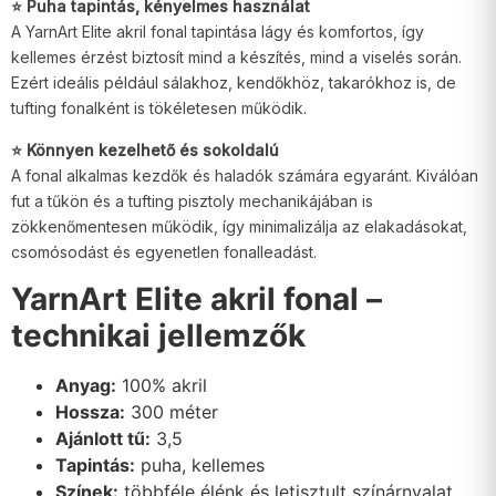
⭐ Puha tapintás, kényelmes használat
A YarnArt Elite akril fonal tapintása lágy és komfortos, így
kellemes érzést biztosít mind a készítés, mind a viselés során.
Ezért ideális például sálakhoz, kendőkhöz, takarókhoz is, de
tufting fonalként is tökéletesen működik.
⭐ Könnyen kezelhető és sokoldalú
A fonal alkalmas kezdők és haladók számára egyaránt. Kiválóan
fut a tűkön és a tufting pisztoly mechanikájában is
zökkenőmentesen működik, így minimalizálja az elakadásokat,
csomósodást és egyenetlen fonalleadást.
YarnArt Elite akril fonal –
technikai jellemzők
Anyag:
100% akril
Hossza:
300 méter
Ajánlott tű:
3,5
Tapintás:
puha, kellemes
Színek:
többféle élénk és letisztult színárnyalat