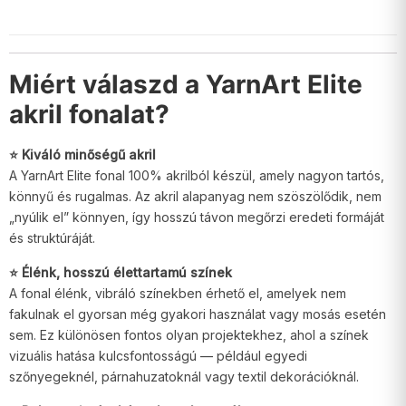
Miért válaszd a YarnArt Elite
akril fonalat?
⭐ Kiváló minőségű akril
A YarnArt Elite fonal 100% akrilból készül, amely nagyon tartós,
könnyű és rugalmas. Az akril alapanyag nem szöszölődik, nem
„nyúlik el” könnyen, így hosszú távon megőrzi eredeti formáját
és struktúráját.
⭐ Élénk, hosszú élettartamú színek
A fonal élénk, vibráló színekben érhető el, amelyek nem
fakulnak el gyorsan még gyakori használat vagy mosás esetén
sem. Ez különösen fontos olyan projektekhez, ahol a színek
vizuális hatása kulcsfontosságú — például egyedi
szőnyegeknél, párnahuzatoknál vagy textil dekorációknál.