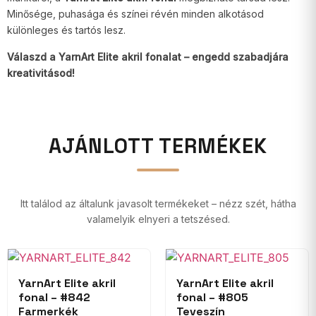
Minősége, puhasága és színei révén minden alkotásod
különleges és tartós lesz.
Válaszd a YarnArt Elite akril fonalat – engedd szabadjára
kreativitásod!
AJÁNLOTT TERMÉKEK
Itt találod az általunk javasolt termékeket – nézz szét, hátha
valamelyik elnyeri a tetszésed.
YarnArt Elite akril
YarnArt Elite akril
fonal – #842
fonal – #805
Farmerkék
Teveszín