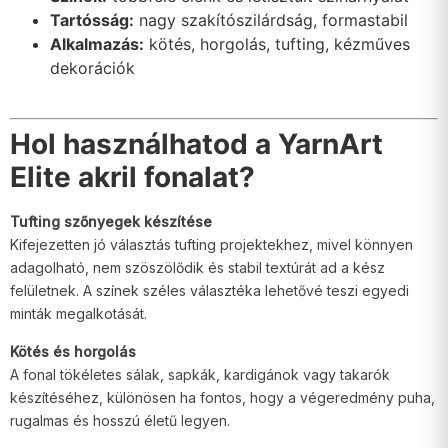
Tartósság:
nagy szakítószilárdság, formastabil
Alkalmazás:
kötés, horgolás, tufting, kézműves
dekorációk
Hol használhatod a YarnArt
Elite akril fonalat?
Tufting szőnyegek készítése
Kifejezetten jó választás tufting projektekhez, mivel könnyen
adagolható, nem szöszölődik és stabil textúrát ad a kész
felületnek. A színek széles választéka lehetővé teszi egyedi
minták megalkotását.
Kötés és horgolás
A fonal tökéletes sálak, sapkák, kardigánok vagy takarók
készítéséhez, különösen ha fontos, hogy a végeredmény puha,
rugalmas és hosszú életű legyen.