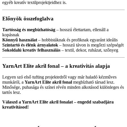
egyéb kreatív textilprojektjeidhez is.
Előnyök összefoglalva
Tartósság és megbízhatóság
– hosszú élettartam, ellenáll a
kopásnak
Könnyű használat
– hobbistáknak és profiknak egyaránt ideális
Színtartó és élénk árnyalatok
– hosszú távon is megőrzi szépségét
Sokoldalú kreatív felhasználás
– textil, dekor, ruházat, szőnyeg
YarnArt Elite akril fonal – a kreativitás alapja
Legyen szó első tufting projektedről vagy már haladó kézműves
munkáról, a
YarnArt Elite akril fonal
megbízható társad lesz.
Minősége, puhasága és színei révén minden alkotásod különleges és
tartós lesz.
Válaszd a YarnArt Elite akril fonalat – engedd szabadjára
kreativitásod!