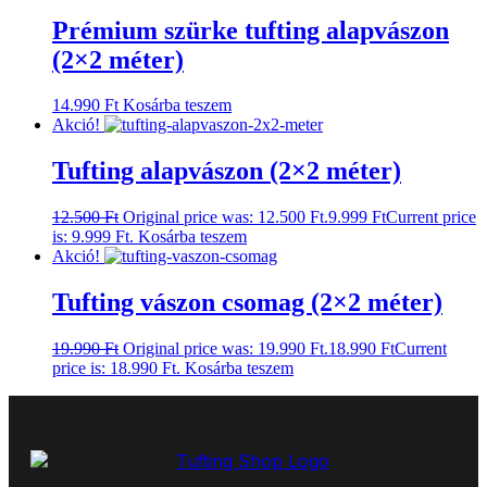
Prémium szürke tufting alapvászon
(2×2 méter)
14.990
Ft
Kosárba teszem
Akció!
Tufting alapvászon (2×2 méter)
12.500
Ft
Original price was: 12.500 Ft.
9.999
Ft
Current price
is: 9.999 Ft.
Kosárba teszem
Akció!
Tufting vászon csomag (2×2 méter)
19.990
Ft
Original price was: 19.990 Ft.
18.990
Ft
Current
price is: 18.990 Ft.
Kosárba teszem