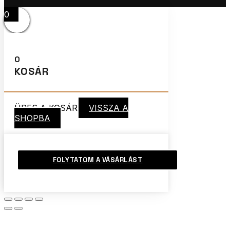
0
0
KOSÁR
ÜRES A KOSÁR
VISSZA A
SHOPBA
FOLYTATOM A VÁSÁRLÁST