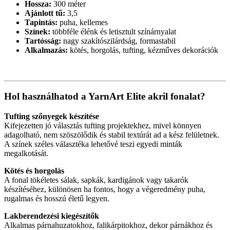
Hossza:
300 méter
Ajánlott tű:
3,5
Tapintás:
puha, kellemes
Színek:
többféle élénk és letisztult színárnyalat
Tartósság:
nagy szakítószilárdság, formastabil
Alkalmazás:
kötés, horgolás, tufting, kézműves dekorációk
Hol használhatod a YarnArt Elite akril fonalat?
Tufting szőnyegek készítése
Kifejezetten jó választás tufting projektekhez, mivel könnyen
adagolható, nem szöszölődik és stabil textúrát ad a kész felületnek.
A színek széles választéka lehetővé teszi egyedi minták
megalkotását.
Kötés és horgolás
A fonal tökéletes sálak, sapkák, kardigánok vagy takarók
készítéséhez, különösen ha fontos, hogy a végeredmény puha,
rugalmas és hosszú életű legyen.
Lakberendezési kiegészítők
Alkalmas párnahuzatokhoz, falikárpitokhoz, dekor párnákhoz és