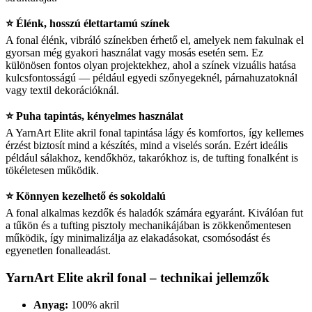
⭐ Élénk, hosszú élettartamú színek
A fonal élénk, vibráló színekben érhető el, amelyek nem fakulnak el
gyorsan még gyakori használat vagy mosás esetén sem. Ez
különösen fontos olyan projektekhez, ahol a színek vizuális hatása
kulcsfontosságú — például egyedi szőnyegeknél, párnahuzatoknál
vagy textil dekorációknál.
⭐ Puha tapintás, kényelmes használat
A YarnArt Elite akril fonal tapintása lágy és komfortos, így kellemes
érzést biztosít mind a készítés, mind a viselés során. Ezért ideális
például sálakhoz, kendőkhöz, takarókhoz is, de tufting fonalként is
tökéletesen működik.
⭐ Könnyen kezelhető és sokoldalú
A fonal alkalmas kezdők és haladók számára egyaránt. Kiválóan fut
a tűkön és a tufting pisztoly mechanikájában is zökkenőmentesen
működik, így minimalizálja az elakadásokat, csomósodást és
egyenetlen fonalleadást.
YarnArt Elite akril fonal – technikai jellemzők
Anyag:
100% akril