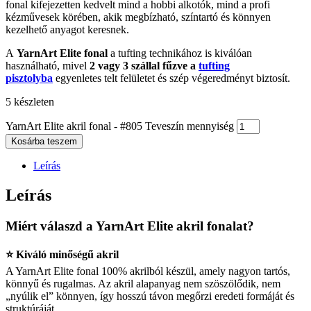
fonal kifejezetten kedvelt mind a hobbi alkotók, mind a profi
kézművesek körében, akik megbízható, színtartó és könnyen
kezelhető anyagot keresnek.
A
YarnArt Elite fonal
a tufting technikához is kiválóan
használható, mivel
2 vagy 3 szállal fűzve a
tufting
pisztolyba
egyenletes telt felületet és szép végeredményt biztosít.
5 készleten
YarnArt Elite akril fonal - #805 Teveszín mennyiség
Kosárba teszem
Leírás
Leírás
Miért válaszd a YarnArt Elite akril fonalat?
⭐ Kiváló minőségű akril
A YarnArt Elite fonal 100% akrilból készül, amely nagyon tartós,
könnyű és rugalmas. Az akril alapanyag nem szöszölődik, nem
„nyúlik el” könnyen, így hosszú távon megőrzi eredeti formáját és
struktúráját.