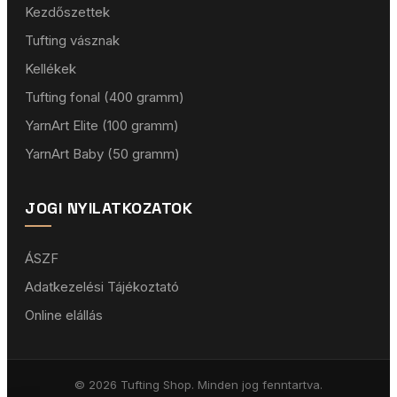
Kezdőszettek
Tufting vásznak
Kellékek
Tufting fonal (400 gramm)
YarnArt Elite (100 gramm)
YarnArt Baby (50 gramm)
JOGI NYILATKOZATOK
ÁSZF
Adatkezelési Tájékoztató
Online elállás
© 2026 Tufting Shop. Minden jog fenntartva.