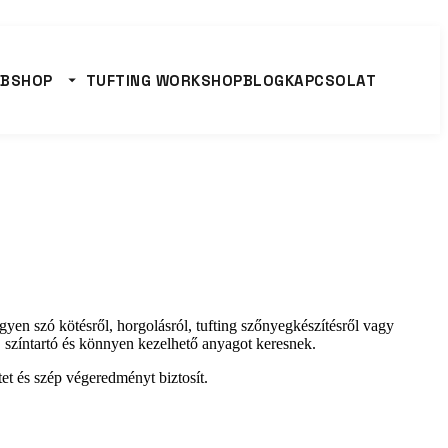
BSHOP
TUFTING WORKSHOP
BLOG
KAPCSOLAT
gyen szó kötésről, horgolásról, tufting szőnyegkészítésről vagy
, színtartó és könnyen kezelhető anyagot keresnek.
etet és szép végeredményt biztosít.