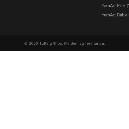
YarnArt Elite
YarnArt Baby
© 2026 Tufting Shop. Minden jog fenntartva.