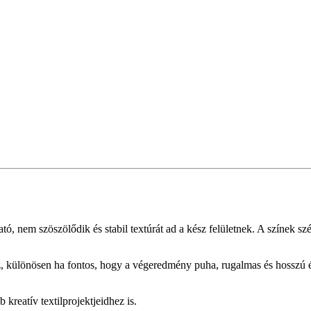
tó, nem szöszölődik és stabil textúrát ad a kész felületnek. A színek sz
z, különösen ha fontos, hogy a végeredmény puha, rugalmas és hosszú é
reatív textilprojektjeidhez is.