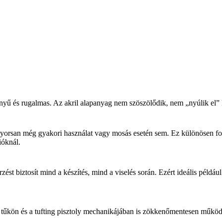
nyű és rugalmas. Az akril alapanyag nem szöszölődik, nem „nyúlik el” k
gyorsan még gyakori használat vagy mosás esetén sem. Ez különösen fon
ióknál.
rzést biztosít mind a készítés, mind a viselés során. Ezért ideális példáu
 tűkön és a tufting pisztoly mechanikájában is zökkenőmentesen működi