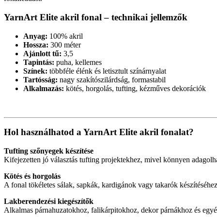
YarnArt Elite akril fonal – technikai jellemzők
Anyag:
100% akril
Hossza:
300 méter
Ajánlott tű:
3,5
Tapintás:
puha, kellemes
Színek:
többféle élénk és letisztult színárnyalat
Tartósság:
nagy szakítószilárdság, formastabil
Alkalmazás:
kötés, horgolás, tufting, kézműves dekorációk
Hol használhatod a YarnArt Elite akril fonalat?
Tufting szőnyegek készítése
Kifejezetten jó választás tufting projektekhez, mivel könnyen adagolha
Kötés és horgolás
A fonal tökéletes sálak, sapkák, kardigánok vagy takarók készítéséhe
Lakberendezési kiegészítők
Alkalmas párnahuzatokhoz, falikárpitokhoz, dekor párnákhoz és egyéb k