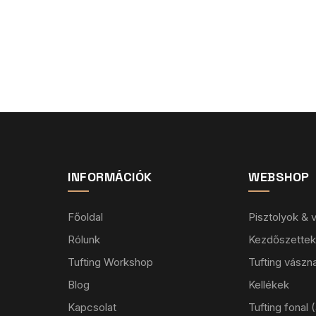
INFORMÁCIÓK
WEBSHOP
Főoldal
Pisztolyok &
Rólunk
Kezdőszettek
Tufting Workshop
Tufting vászn
Blog
Kellékek
Kapcsolat
Tufting fonal