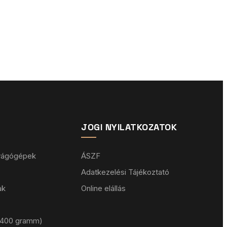
JOGI NYILATKOZATOK
 vágógépek
ÁSZF
Adatkezelési Tájékoztató
ak
Online elállás
 (400 gramm)