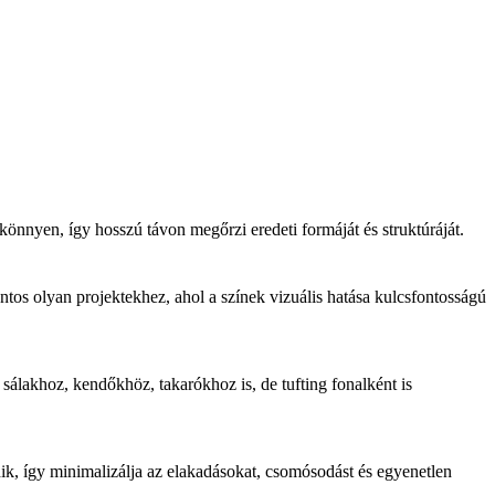
önnyen, így hosszú távon megőrzi eredeti formáját és struktúráját.
tos olyan projektekhez, ahol a színek vizuális hatása kulcsfontosságú
l sálakhoz, kendőkhöz, takarókhoz is, de tufting fonalként is
k, így minimalizálja az elakadásokat, csomósodást és egyenetlen