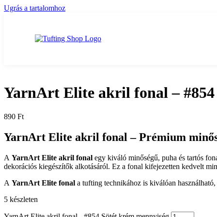
Ugrás a tartalomhoz
YarnArt Elite akril fonal – #85
890
Ft
YarnArt Elite akril fonal –
Prémium minősé
A
YarnArt Elite akril fonal
egy kiváló minőségű, puha és tartós fona
dekorációs kiegészítők alkotásáról. Ez a fonal kifejezetten kedvelt 
A
YarnArt Elite fonal
a tufting technikához is kiválóan használható
5 készleten
YarnArt Elite akril fonal - #854 Sötét krém mennyiség