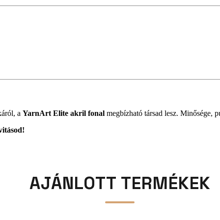
áról, a
YarnArt Elite akril fonal
megbízható társad lesz. Minősége, pu
vitásod!
AJÁNLOTT TERMÉKEK