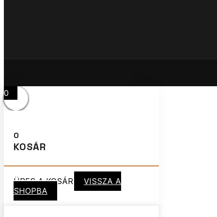
0
0
KOSÁR
ÜRES A KOSÁR
VISSZA A
SHOPBA