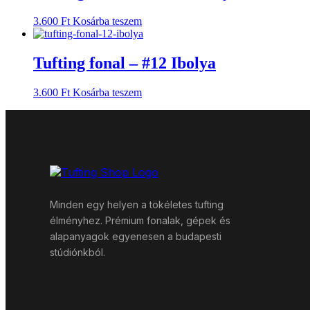
3.600
Ft
Kosárba teszem
Tufting fonal – #12 Ibolya
3.600
Ft
Kosárba teszem
Minden egy helyen a tökéletes tufting
élményhez. Prémium fonalak, gépek és
alapanyagok egyenesen a budapesti
stúdiónkból.