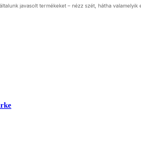
z általunk javasolt termékeket – nézz szét, hátha valamelyik 
ürke