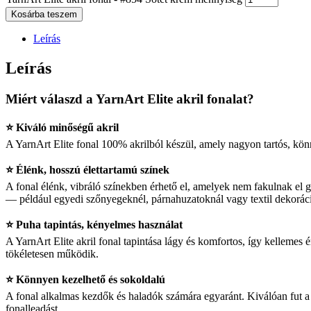
Kosárba teszem
Leírás
Leírás
Miért válaszd a YarnArt Elite akril fonalat?
⭐ Kiváló minőségű akril
A YarnArt Elite fonal 100% akrilból készül, amely nagyon tartós, kön
⭐ Élénk, hosszú élettartamú színek
A fonal élénk, vibráló színekben érhető el, amelyek nem fakulnak el 
— például egyedi szőnyegeknél, párnahuzatoknál vagy textil dekorác
⭐ Puha tapintás, kényelmes használat
A YarnArt Elite akril fonal tapintása lágy és komfortos, így kellemes é
tökéletesen működik.
⭐ Könnyen kezelhető és sokoldalú
A fonal alkalmas kezdők és haladók számára egyaránt. Kiválóan fut a
fonalleadást.