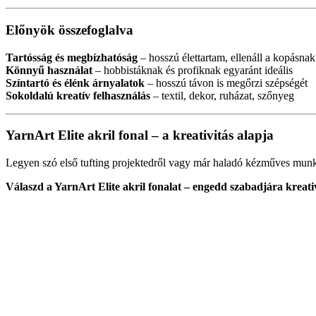
Előnyök összefoglalva
Tartósság és megbízhatóság
– hosszú élettartam, ellenáll a kopásnak
Könnyű használat
– hobbistáknak és profiknak egyaránt ideális
Színtartó és élénk árnyalatok
– hosszú távon is megőrzi szépségét
Sokoldalú kreatív felhasználás
– textil, dekor, ruházat, szőnyeg
YarnArt Elite akril fonal – a kreativitás alapja
Legyen szó első tufting projektedről vagy már haladó kézműves munk
Válaszd a YarnArt Elite akril fonalat – engedd szabadjára kreati