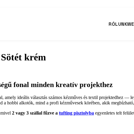
RÓLUNK
WE
4 Sötét krém
gű fonal minden kreatív projekthez
l, amely ideális választás számos kézműves és textil projektedhez — le
mind a hobbi alkotók, mind a profi kézművesek körében, akik megbízható
, mivel
2 vagy 3 szállal fűzve a
tufting pisztolyba
egyenletes telt felül