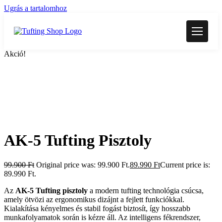
Ugrás a tartalomhoz
Akció!
AK-5 Tufting Pisztoly
99.900
Ft
Original price was: 99.900 Ft.
89.990
Ft
Current price is:
89.990 Ft.
Az
AK-5 Tufting pisztoly
a modern tufting technológia csúcsa,
amely ötvözi az ergonomikus dizájnt a fejlett funkciókkal.
Kialakítása kényelmes és stabil fogást biztosít, így hosszabb
munkafolyamatok során is kézre áll. Az intelligens fékrendszer,