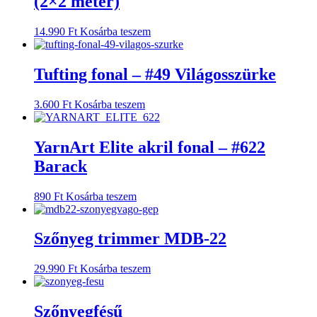
(2×2 méter)
14.990
Ft
Kosárba teszem
Tufting fonal – #49 Világosszürke
3.600
Ft
Kosárba teszem
YarnArt Elite akril fonal – #622
Barack
890
Ft
Kosárba teszem
Szőnyeg trimmer MDB-22
29.990
Ft
Kosárba teszem
Szőnyegfésű