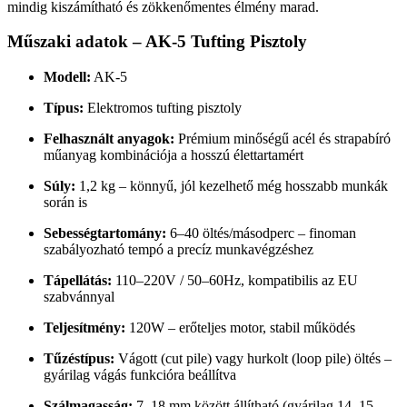
mindig kiszámítható és zökkenőmentes élmény marad.
Műszaki adatok – AK-5 Tufting Pisztoly
Modell:
AK-5
Típus:
Elektromos tufting pisztoly
Felhasznált anyagok:
Prémium minőségű acél és strapabíró
műanyag kombinációja a hosszú élettartamért
Súly:
1,2 kg – könnyű, jól kezelhető még hosszabb munkák
során is
Sebességtartomány:
6–40 öltés/másodperc – finoman
szabályozható tempó a precíz munkavégzéshez
Tápellátás:
110–220V / 50–60Hz, kompatibilis az EU
szabvánnyal
Teljesítmény:
120W – erőteljes motor, stabil működés
Tűzéstípus:
Vágott (cut pile) vagy hurkolt (loop pile) öltés –
gyárilag vágás funkcióra beállítva
Szálmagasság:
7–18 mm között állítható (gyárilag 14–15