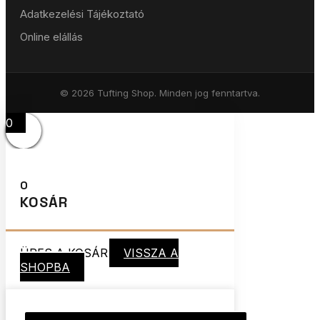
Adatkezelési Tájékoztató
Online elállás
© 2026 Tufting Shop. Minden jog fenntartva.
0
0
KOSÁR
ÜRES A KOSÁR
VISSZA A
SHOPBA