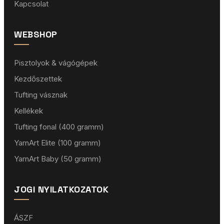
Kapcsolat
WEBSHOP
Pisztolyok & vágógépek
Kezdőszettek
Tufting vásznak
Kellékek
Tufting fonal (400 gramm)
YarnArt Elite (100 gramm)
YarnArt Baby (50 gramm)
JOGI NYILATKOZATOK
ÁSZF