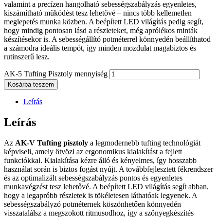
valamint a precízen hangolható sebességszabályzás egyenletes,
kiszámítható működést tesz lehetővé – nincs több kellemetlen
meglepetés munka közben. A beépített LED világítás pedig segít,
hogy mindig pontosan lásd a részleteket, még aprólékos minták
készítésekor is. A sebességállító potméterrel könnyedén beállíthatod
a számodra ideális tempót, így minden mozdulat magabiztos és
rutinszerű lesz.
AK-5 Tufting Pisztoly mennyiség
Kosárba teszem
Leírás
Leírás
Az
AK-V Tufting pisztoly
a legmodernebb tufting technológiát
képviseli, amely ötvözi az ergonomikus kialakítást a fejlett
funkciókkal. Kialakítása kézre álló és kényelmes, így hosszabb
használat során is biztos fogást nyújt. A továbbfejlesztett fékrendszer
és az optimalizált sebességszabályzás pontos és egyenletes
munkavégzést tesz lehetővé. A beépített LED világítás segít abban,
hogy a legapróbb részletek is tökéletesen láthatóak legyenek. A
sebességszabályzó potméternek köszönhetően könnyedén
visszatalálsz a megszokott ritmusodhoz, így a szőnyegkészítés