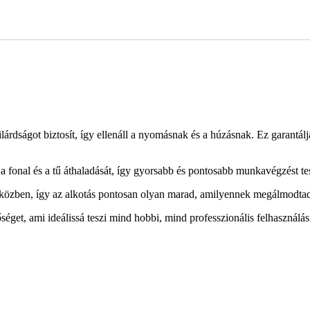
lárdságot biztosít, így ellenáll a nyomásnak és a húzásnak. Ez garantál
a fonal és a tű áthaladását, így gyorsabb és pontosabb munkavégzést tes
özben, így az alkotás pontosan olyan marad, amilyennek megálmodta
séget, ami ideálissá teszi mind hobbi, mind professzionális felhasználás