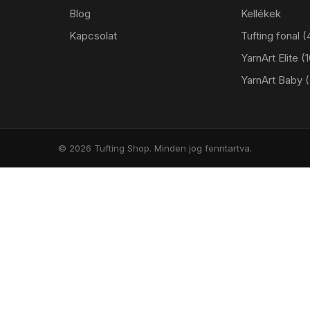
Blog
Kellékek
Kapcsolat
Tufting fonal
YarnArt Elite 
YarnArt Baby 
© 2026 Tufting Shop. Minden jog fenntartva.