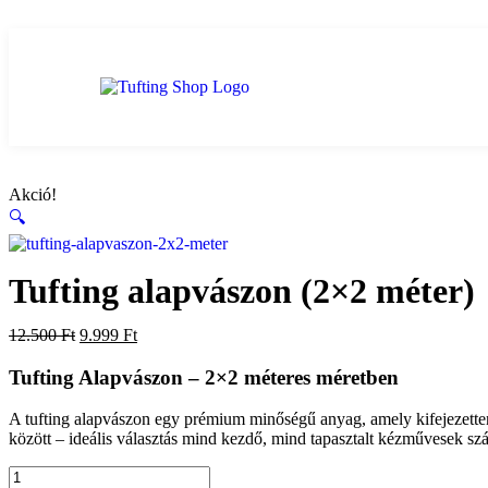
Akció!
🔍
Tufting alapvászon (2×2 méter)
12.500
Ft
9.999
Ft
Tufting Alapvászon – 2×2 méteres méretben
A tufting alapvászon egy prémium minőségű anyag, amely kifejezetten a
között – ideális választás mind kezdő, mind tapasztalt kézművesek sz