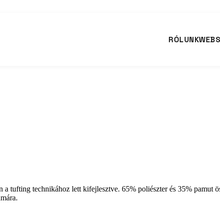
RÓLUNK
WEB
 tufting technikához lett kifejlesztve. 65% poliészter és 35% pamut ös
ámára.