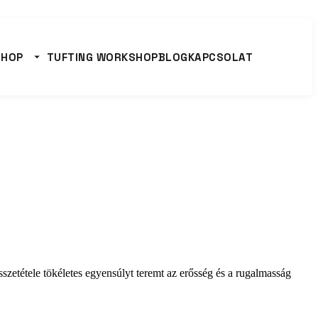
SHOP
TUFTING WORKSHOP
BLOG
KAPCSOLAT
szetétele tökéletes egyensúlyt teremt az erősség és a rugalmasság