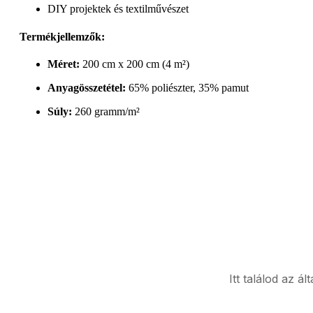
DIY projektek és textilművészet
Termékjellemzők:
Méret:
200 cm x 200 cm (4 m²)
Anyagösszetétel:
65% poliészter, 35% pamut
Súly:
260 gramm/m²
Itt találod az á