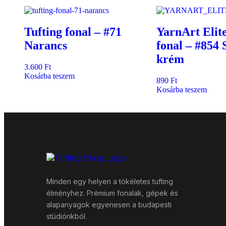
Tufting fonal – #71
YarnArt Elite
Narancs
fonal – #854 
krém
3.600
Ft
Kosárba teszem
890
Ft
Kosárba teszem
Minden egy helyen a tökéletes tufting
élményhez. Prémium fonalak, gépek és
alapanyagok egyenesen a budapesti
stúdiónkból.