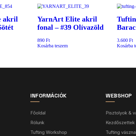
 akril
YarnArt Elite akril
Tuftin
Sötét
fonal – #39 Olívazöld
Barac
890
Ft
3.600
Ft
Kosárba teszem
Kosárba 
INFORMÁCIÓK
WEBSHOP
Főoldal
Pisztolyok & 
Rólunk
Kezdőszettek
Tufting Workshop
Tufting vászna