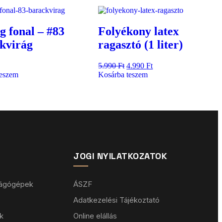
g fonal – #83
Folyékony latex
kvirág
ragasztó (1 liter)
5.990
Ft
4.990
Ft
teszem
Kosárba teszem
JOGI NYILATKOZATOK
vágógépek
ÁSZF
Adatkezelési Tájékoztató
k
Online elállás