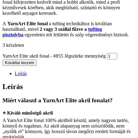
fonal kifejezetten kedvelt mind a hobbi alkotók, mind a profi
kézművesek körében, akik megbízható, színtartó és könnyen
kezelhető anyagot keresnek.
A
YarnArt Elite fonal
a tufting technikához is kiválóan
használható, mivel
2 vagy 3 szállal fűzve a
tufting
pisztolyba
egyenletes telt felületet és szép végeredményt biztosít.
3 készleten
YarnArt Elite akril fonal - #855 Jégszürke mennyiség
Kosárba teszem
Leírás
Leírás
Miért válaszd a YarnArt Elite akril fonalat?
⭐ Kiváló minőségű akril
A YarnArt Elite fonal 100% akrilból készül, amely nagyon tartós,
könnyű és rugalmas. Az akril alapanyag nem szöszölődik, nem
„nyúlik el” könnyen, így hosszú távon megőrzi eredeti formáját és
struktúráját.