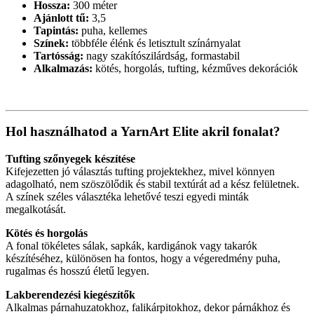
Hossza:
300 méter
Ajánlott tű:
3,5
Tapintás:
puha, kellemes
Színek:
többféle élénk és letisztult színárnyalat
Tartósság:
nagy szakítószilárdság, formastabil
Alkalmazás:
kötés, horgolás, tufting, kézműves dekorációk
Hol használhatod a YarnArt Elite akril fonalat?
Tufting szőnyegek készítése
Kifejezetten jó választás tufting projektekhez, mivel könnyen
adagolható, nem szöszölődik és stabil textúrát ad a kész felületnek.
A színek széles választéka lehetővé teszi egyedi minták
megalkotását.
Kötés és horgolás
A fonal tökéletes sálak, sapkák, kardigánok vagy takarók
készítéséhez, különösen ha fontos, hogy a végeredmény puha,
rugalmas és hosszú életű legyen.
Lakberendezési kiegészítők
Alkalmas párnahuzatokhoz, falikárpitokhoz, dekor párnákhoz és