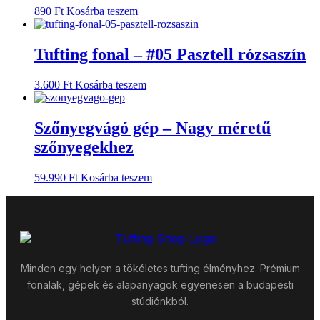
890
Ft
Kosárba teszem
Tufting fonal – #05 Pasztell rózsaszín
3.600
Ft
Kosárba teszem
Szőnyegvágó gép – Nagy méretű
szőnyegekhez
59.990
Ft
Kosárba teszem
Minden egy helyen a tökéletes tufting élményhez. Prémium
fonalak, gépek és alapanyagok egyenesen a budapesti
stúdiónkból.