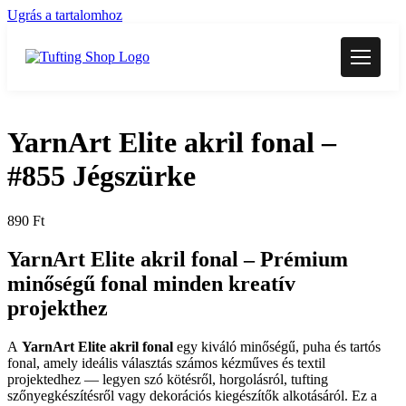
Ugrás a tartalomhoz
YarnArt Elite akril fonal –
#855 Jégszürke
890
Ft
YarnArt Elite akril fonal –
Prémium
minőségű fonal minden kreatív
projekthez
A
YarnArt Elite akril fonal
egy kiváló minőségű, puha és tartós
fonal, amely ideális választás számos kézműves és textil
projektedhez — legyen szó kötésről, horgolásról, tufting
szőnyegkészítésről vagy dekorációs kiegészítők alkotásáról. Ez a