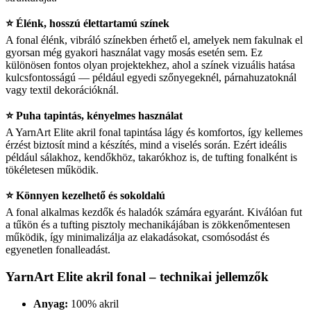
⭐ Élénk, hosszú élettartamú színek
A fonal élénk, vibráló színekben érhető el, amelyek nem fakulnak el
gyorsan még gyakori használat vagy mosás esetén sem. Ez
különösen fontos olyan projektekhez, ahol a színek vizuális hatása
kulcsfontosságú — például egyedi szőnyegeknél, párnahuzatoknál
vagy textil dekorációknál.
⭐ Puha tapintás, kényelmes használat
A YarnArt Elite akril fonal tapintása lágy és komfortos, így kellemes
érzést biztosít mind a készítés, mind a viselés során. Ezért ideális
például sálakhoz, kendőkhöz, takarókhoz is, de tufting fonalként is
tökéletesen működik.
⭐ Könnyen kezelhető és sokoldalú
A fonal alkalmas kezdők és haladók számára egyaránt. Kiválóan fut
a tűkön és a tufting pisztoly mechanikájában is zökkenőmentesen
működik, így minimalizálja az elakadásokat, csomósodást és
egyenetlen fonalleadást.
YarnArt Elite akril fonal – technikai jellemzők
Anyag:
100% akril