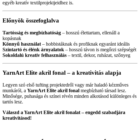
egyéb kreatív textilprojektjeidhez is.
Előnyök összefoglalva
Tartósság és megbízhatóság
– hosszú élettartam, ellenáll a
kopásnak
Könnyű használat
– hobbistáknak és profiknak egyaránt ideális
Színtartó és élénk árnyalatok
– hosszú távon is megőrzi szépségét
Sokoldalú kreatív felhasználás
– textil, dekor, ruházat, szőnyeg
YarnArt Elite akril fonal – a kreativitás alapja
Legyen szó első tufting projektedről vagy már haladó kézműves
munkáról, a
YarnArt Elite akril fonal
megbízható társad lesz.
Minősége, puhasága és színei révén minden alkotásod különleges és
tartós lesz.
Válaszd a YarnArt Elite akril fonalat – engedd szabadjára
kreativitásod!