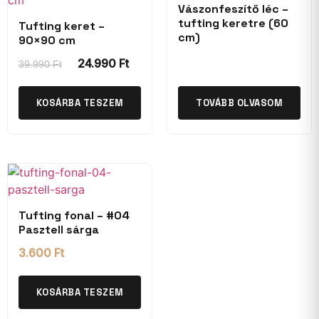
Vászonfeszítő léc –
tufting keretre (60
Tufting keret –
cm)
90×90 cm
24.990
Ft
39.990
Ft
KOSÁRBA TESZEM
TOVÁBB OLVASOM
Tufting fonal – #04
Pasztell sárga
3.600
Ft
KOSÁRBA TESZEM