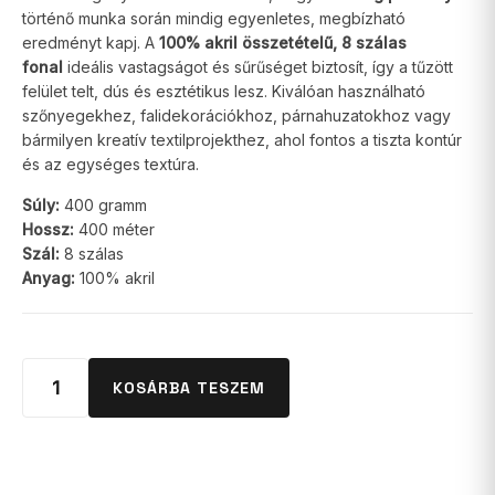
történő munka során mindig egyenletes, megbízható
eredményt kapj. A
100% akril összetételű, 8 szálas
fonal
ideális vastagságot és sűrűséget biztosít, így a tűzött
felület telt, dús és esztétikus lesz. Kiválóan használható
szőnyegekhez, falidekorációkhoz, párnahuzatokhoz vagy
bármilyen kreatív textilprojekthez, ahol fontos a tiszta kontúr
és az egységes textúra.
Súly:
400 gramm
Hossz:
400 méter
Szál:
8 szálas
Anyag:
100% akril
KOSÁRBA TESZEM