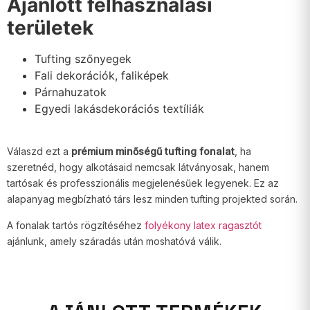
Ajánlott felhasználási
területek
Tufting szőnyegek
Fali dekorációk, faliképek
Párnahuzatok
Egyedi lakásdekorációs textíliák
Válaszd ezt a
prémium minőségű tufting fonalat
, ha
szeretnéd, hogy alkotásaid nemcsak látványosak, hanem
tartósak és professzionális megjelenésűek legyenek. Ez az
alapanyag megbízható társ lesz minden tufting projekted során.
A fonalak tartós rögzítéséhez
folyékony latex ragasztót
ajánlunk, amely száradás után moshatóvá válik.