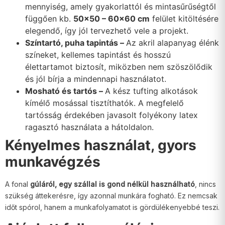
mennyiség, amely gyakorlattól és mintasűrűségtől
függően kb.
50×50 – 60×60 cm
felület kitöltésére
elegendő, így jól tervezhető vele a projekt.
Színtartó, puha tapintás –
Az akril alapanyag élénk
színeket, kellemes tapintást és hosszú
élettartamot biztosít, miközben nem szöszölődik
és jól bírja a mindennapi használatot.
Mosható és tartós –
A kész tufting alkotások
kímélő mosással tisztíthatók. A megfelelő
tartósság érdekében javasolt folyékony latex
ragasztó használata a hátoldalon.
Kényelmes használat, gyors
munkavégzés
A fonal
gúláról, egy szállal is gond nélkül használható
, nincs
szükség áttekerésre, így azonnal munkára fogható. Ez nemcsak
időt spórol, hanem a munkafolyamatot is gördülékenyebbé teszi.