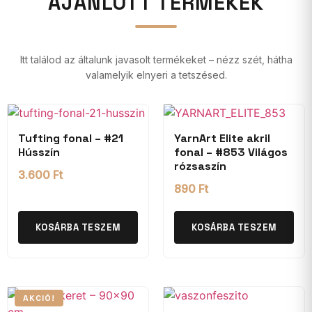
AJÁNLOTT TERMÉKEK
Itt találod az általunk javasolt termékeket – nézz szét, hátha
valamelyik elnyeri a tetszésed.
Tufting fonal – #21
YarnArt Elite akril
Hússzín
fonal – #853 Világos
rózsaszín
3.600
Ft
890
Ft
KOSÁRBA TESZEM
KOSÁRBA TESZEM
AKCIÓ!