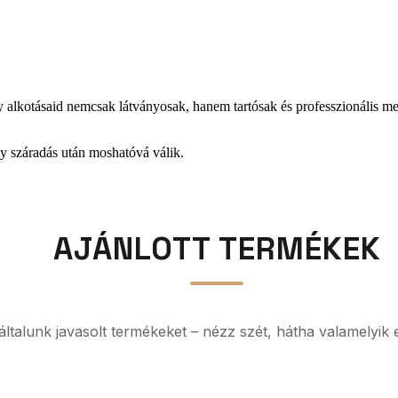
gy alkotásaid nemcsak látványosak, hanem tartósak és professzionális 
y száradás után moshatóvá válik.
AJÁNLOTT TERMÉKEK
z általunk javasolt termékeket – nézz szét, hátha valamelyik 