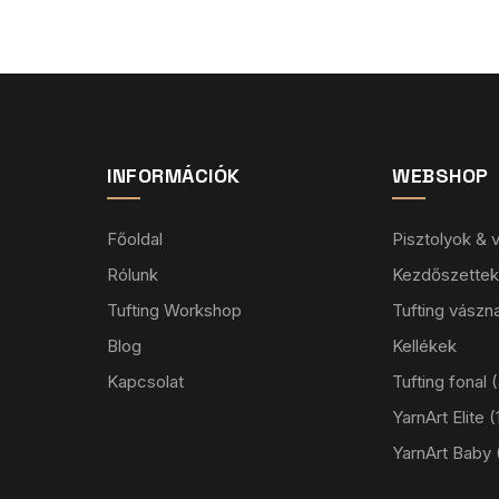
INFORMÁCIÓK
WEBSHOP
Főoldal
Pisztolyok &
Rólunk
Kezdőszettek
Tufting Workshop
Tufting vászn
Blog
Kellékek
Kapcsolat
Tufting fonal
YarnArt Elite
YarnArt Baby