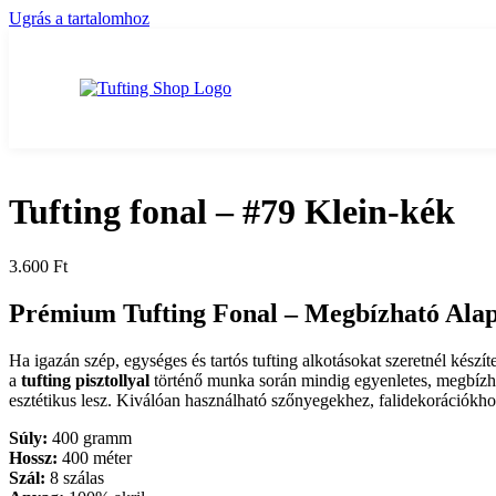
Ugrás a tartalomhoz
Tufting fonal – #79 Klein-kék
3.600
Ft
Prémium Tufting Fonal –
Megbízható Alap
Ha igazán szép, egységes és tartós tufting alkotásokat szeretnél kész
a
tufting pisztollyal
történő munka során mindig egyenletes, megbíz
esztétikus lesz. Kiválóan használható szőnyegekhez, falidekorációkhoz
Súly:
400 gramm
Hossz:
400 méter
Szál:
8 szálas