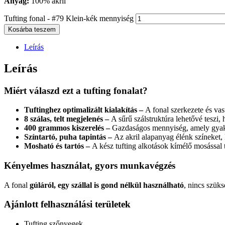
Anyag:
100% akril
Tufting fonal - #79 Klein-kék mennyiség
Kosárba teszem
Leírás
Leírás
Miért válaszd ezt a tufting fonalat?
Tuftinghez optimalizált kialakítás –
A fonal szerkezete és vas
8 szálas, telt megjelenés –
A sűrű szálstruktúra lehetővé teszi,
400 grammos kiszerelés –
Gazdaságos mennyiség, amely gyako
Színtartó, puha tapintás –
Az akril alapanyag élénk színeket, 
Mosható és tartós –
A kész tufting alkotások kímélő mosással t
Kényelmes használat, gyors munkavégzés
A fonal
gúláról, egy szállal is gond nélkül használható
, nincs szük
Ajánlott felhasználási területek
Tufting szőnyegek