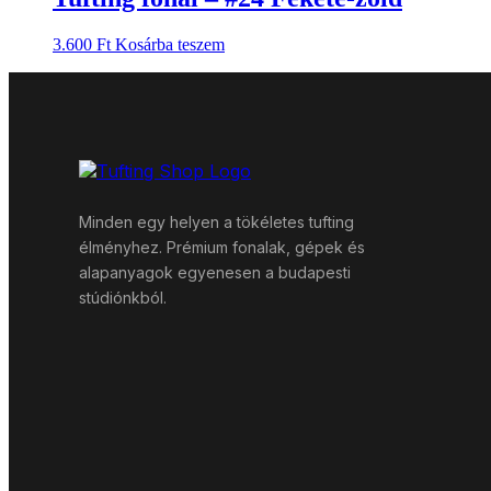
3.600
Ft
Kosárba teszem
Minden egy helyen a tökéletes tufting
élményhez. Prémium fonalak, gépek és
alapanyagok egyenesen a budapesti
stúdiónkból.