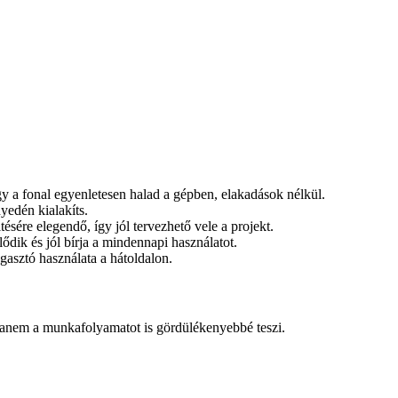
 így a fonal egyenletesen halad a gépben, elakadások nélkül.
nyedén kialakíts.
ltésére elegendő, így jól tervezhető vele a projekt.
ődik és jól bírja a mindennapi használatot.
agasztó használata a hátoldalon.
 hanem a munkafolyamatot is gördülékenyebbé teszi.