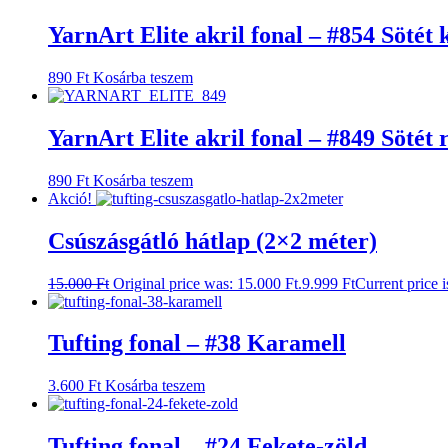
YarnArt Elite akril fonal – #854 Sötét
890
Ft
Kosárba teszem
YarnArt Elite akril fonal – #849 Sötét 
890
Ft
Kosárba teszem
Akció!
Csúszásgátló hátlap (2×2 méter)
15.000
Ft
Original price was: 15.000 Ft.
9.999
Ft
Current price i
Tufting fonal – #38 Karamell
3.600
Ft
Kosárba teszem
Tufting fonal – #24 Fekete-zöld