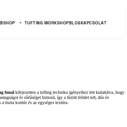
BSHOP
TUFTING WORKSHOP
BLOG
KAPCSOLAT
ng fonal
kifejezetten a tufting technika igényeihez lett kialakítva, hogy
astagságot és sűrűséget biztosít, így a tűzött felület telt, dús és
a tiszta kontúr és az egységes textúra.