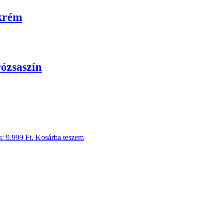
 krém
rózsaszín
s: 9.999 Ft.
Kosárba teszem