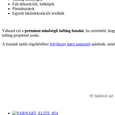
Fali dekorációk, faliképek
Párnahuzatok
Egyedi lakásdekorációs textíliák
Válaszd ezt a
prémium minőségű tufting fonalat
, ha szeretnéd, ho
tufting projekted során.
A fonalak tartós rögzítéséhez
folyékony latex ragasztót
ajánlunk, amel
Itt találod a