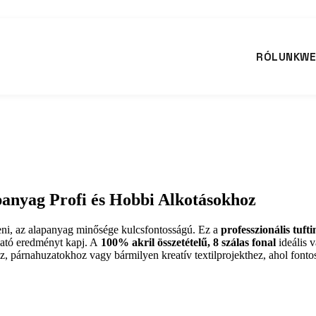
RÓLUNK
WE
anyag Profi és Hobbi Alkotásokhoz
íteni, az alapanyag minősége kulcsfontosságú. Ez a
professzionális tufti
ható eredményt kapj. A
100% akril összetételű, 8 szálas fonal
ideális v
, párnahuzatokhoz vagy bármilyen kreatív textilprojekthez, ahol fontos 