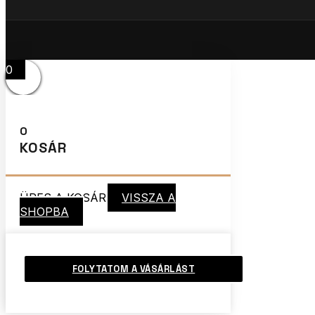
0
0
KOSÁR
ÜRES A KOSÁR
VISSZA A
SHOPBA
FOLYTATOM A VÁSÁRLÁST