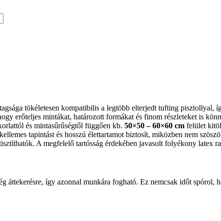
tagsága tökéletesen kompatibilis a legtöbb elterjedt tufting pisztollyal,
 hogy erőteljes mintákat, határozott formákat és finom részleteket is kön
rlattól és mintasűrűségtől függően kb.
50×50 – 60×60 cm
felület kitö
kellemes tapintást és hosszú élettartamot biztosít, miközben nem szöszöl
isztíthatók. A megfelelő tartósság érdekében javasolt folyékony latex r
ség áttekerésre, így azonnal munkára fogható. Ez nemcsak időt spórol,