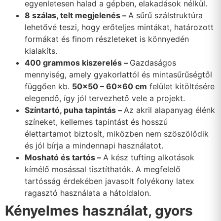
egyenletesen halad a gépben, elakadások nélkül.
8 szálas, telt megjelenés –
A sűrű szálstruktúra
lehetővé teszi, hogy erőteljes mintákat, határozott
formákat és finom részleteket is könnyedén
kialakíts.
400 grammos kiszerelés –
Gazdaságos
mennyiség, amely gyakorlattól és mintasűrűségtől
függően kb.
50×50 – 60×60 cm
felület kitöltésére
elegendő, így jól tervezhető vele a projekt.
Színtartó, puha tapintás –
Az akril alapanyag élénk
színeket, kellemes tapintást és hosszú
élettartamot biztosít, miközben nem szöszölődik
és jól bírja a mindennapi használatot.
Mosható és tartós –
A kész tufting alkotások
kímélő mosással tisztíthatók. A megfelelő
tartósság érdekében javasolt folyékony latex
ragasztó használata a hátoldalon.
Kényelmes használat, gyors