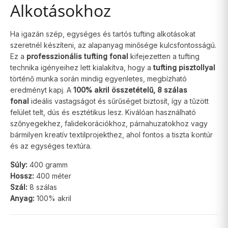
Alkotásokhoz
Ha igazán szép, egységes és tartós tufting alkotásokat
szeretnél készíteni, az alapanyag minősége kulcsfontosságú.
Ez a
professzionális tufting fonal
kifejezetten a tufting
technika igényeihez lett kialakítva, hogy a
tufting pisztollyal
történő munka során mindig egyenletes, megbízható
eredményt kapj. A
100% akril összetételű, 8 szálas
fonal
ideális vastagságot és sűrűséget biztosít, így a tűzött
felület telt, dús és esztétikus lesz. Kiválóan használható
szőnyegekhez, falidekorációkhoz, párnahuzatokhoz vagy
bármilyen kreatív textilprojekthez, ahol fontos a tiszta kontúr
és az egységes textúra.
Súly:
400 gramm
Hossz:
400 méter
Szál:
8 szálas
Anyag:
100% akril