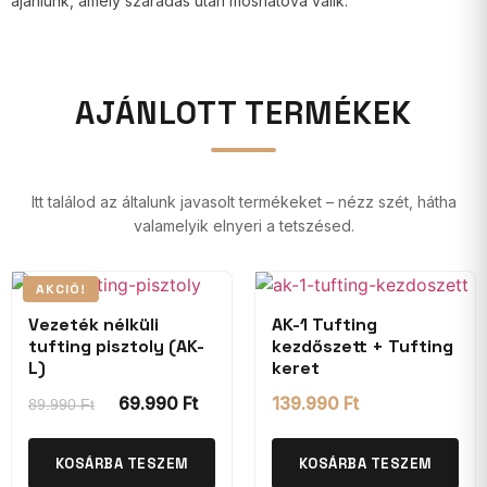
ajánlunk, amely száradás után moshatóvá válik.
AJÁNLOTT TERMÉKEK
Itt találod az általunk javasolt termékeket – nézz szét, hátha
valamelyik elnyeri a tetszésed.
AKCIÓ!
Vezeték nélküli
AK-1 Tufting
tufting pisztoly (AK-
kezdőszett + Tufting
L)
keret
69.990
Ft
139.990
Ft
89.990
Ft
KOSÁRBA TESZEM
KOSÁRBA TESZEM