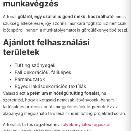
munkavégzés
A fonal
gúláról, egy szállal is gond nélkül használható
, nincs
szükség áttekerésre, így azonnal munkára fogható. Ez nemcsak
időt spórol, hanem a munkafolyamatot is gördülékenyebbé teszi.
Ajánlott felhasználási
területek
Tufting szőnyegek
Fali dekorációk, faliképek
Párnahuzatok
Egyedi lakásdekorációs textíliák
Válaszd ezt a
prémium minőségű tufting fonalat
, ha
szeretnéd, hogy alkotásaid nemcsak látványosak, hanem
tartósak és professzionális megjelenésűek legyenek. Ez az
alapanyag megbízható társ lesz minden tufting projekted során.
A fonalak tartós rögzítéséhez
folyékony latex ragasztót