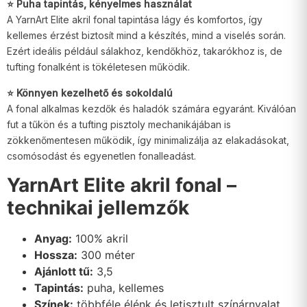
⭐ Puha tapintás, kényelmes használat
A YarnArt Elite akril fonal tapintása lágy és komfortos, így
kellemes érzést biztosít mind a készítés, mind a viselés során.
Ezért ideális például sálakhoz, kendőkhöz, takarókhoz is, de
tufting fonalként is tökéletesen működik.
⭐ Könnyen kezelhető és sokoldalú
A fonal alkalmas kezdők és haladók számára egyaránt. Kiválóan
fut a tűkön és a tufting pisztoly mechanikájában is
zökkenőmentesen működik, így minimalizálja az elakadásokat,
csomósodást és egyenetlen fonalleadást.
YarnArt Elite akril fonal –
technikai jellemzők
Anyag:
100% akril
Hossza:
300 méter
Ajánlott tű:
3,5
Tapintás:
puha, kellemes
Színek:
többféle élénk és letisztult színárnyalat