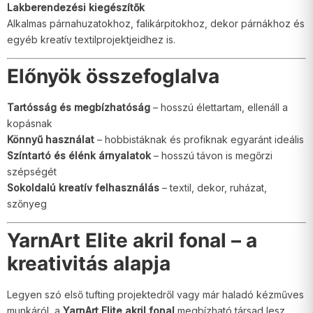
Lakberendezési kiegészítők
Alkalmas párnahuzatokhoz, falikárpitokhoz, dekor párnákhoz és
egyéb kreatív textilprojektjeidhez is.
Előnyök összefoglalva
Tartósság és megbízhatóság
– hosszú élettartam, ellenáll a
kopásnak
Könnyű használat
– hobbistáknak és profiknak egyaránt ideális
Színtartó és élénk árnyalatok
– hosszú távon is megőrzi
szépségét
Sokoldalú kreatív felhasználás
– textil, dekor, ruházat,
szőnyeg
YarnArt Elite akril fonal – a
kreativitás alapja
Legyen szó első tufting projektedről vagy már haladó kézműves
munkáról, a
YarnArt Elite akril fonal
megbízható társad lesz.