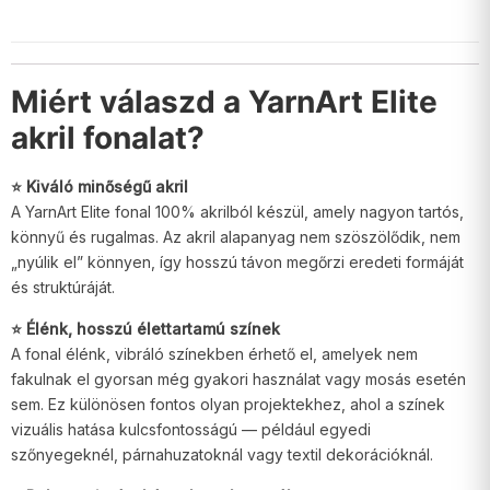
Miért válaszd a YarnArt Elite
akril fonalat?
⭐ Kiváló minőségű akril
A YarnArt Elite fonal 100% akrilból készül, amely nagyon tartós,
könnyű és rugalmas. Az akril alapanyag nem szöszölődik, nem
„nyúlik el” könnyen, így hosszú távon megőrzi eredeti formáját
és struktúráját.
⭐ Élénk, hosszú élettartamú színek
A fonal élénk, vibráló színekben érhető el, amelyek nem
fakulnak el gyorsan még gyakori használat vagy mosás esetén
sem. Ez különösen fontos olyan projektekhez, ahol a színek
vizuális hatása kulcsfontosságú — például egyedi
szőnyegeknél, párnahuzatoknál vagy textil dekorációknál.