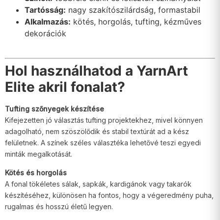
Tartósság:
nagy szakítószilárdság, formastabil
Alkalmazás:
kötés, horgolás, tufting, kézműves
dekorációk
Hol használhatod a YarnArt
Elite akril fonalat?
Tufting szőnyegek készítése
Kifejezetten jó választás tufting projektekhez, mivel könnyen
adagolható, nem szöszölődik és stabil textúrát ad a kész
felületnek. A színek széles választéka lehetővé teszi egyedi
minták megalkotását.
Kötés és horgolás
A fonal tökéletes sálak, sapkák, kardigánok vagy takarók
készítéséhez, különösen ha fontos, hogy a végeredmény puha,
rugalmas és hosszú életű legyen.