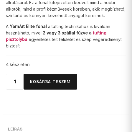
alkotásáról. Ez a fonal kifejezetten kedvelt mind a hobbi
alkotók, mind a profi kézművesek körében, akik megbízható,
színtartó és könnyen kezelhető anyagot keresnek.
A
YarnArt Elite fonal
a tufting technikához is kiválóan
használható, mivel
2 vagy 3 szállal fűzve a
tufting
pisztolyba
egyenletes telt felületet és szép végeredményt
biztosít.
4 készleten
KOSÁRBA TESZEM
LEÍRÁS