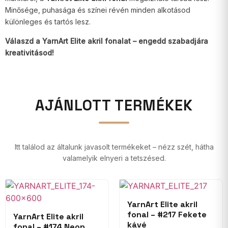
Minősége, puhasága és színei révén minden alkotásod
különleges és tartós lesz.
Válaszd a YarnArt Elite akril fonalat – engedd szabadjára
kreativitásod!
AJÁNLOTT TERMÉKEK
Itt találod az általunk javasolt termékeket – nézz szét, hátha
valamelyik elnyeri a tetszésed.
YarnArt Elite akril
fonal – #217 Fekete
YarnArt Elite akril
kávé
fonal – #174 Neon