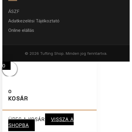
ÁSZF
Adatkezelési Tájékoztató
Online elállás
© 2026 Tufting Shop. Minden jog fenntartva.
0
0
KOSÁR
ÜRES A KOSÁR
VISSZA A
SHOPBA