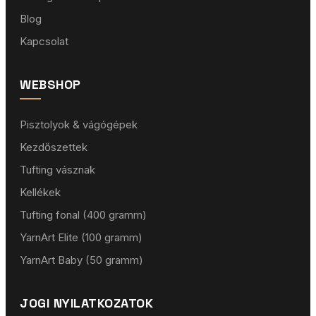
Blog
Kapcsolat
WEBSHOP
Pisztolyok & vágógépek
Kezdőszettek
Tufting vásznak
Kellékek
Tufting fonal (400 gramm)
YarnArt Elite (100 gramm)
YarnArt Baby (50 gramm)
JOGI NYILATKOZATOK