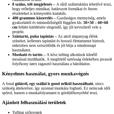
8 szálas, telt megjelenés –
A sűrű szálstruktúra lehetővé teszi,
hogy erőteljes mintákat, határozott formákat és finom
részleteket is könnyedén kialakíts.
400 grammos kiszerelés –
Gazdaságos mennyiség, amely
gyakorlattól és mintasűrűségtől függően kb.
50×50 – 60×60
cm
felület kitöltésére elegendő, így jól tervezhető vele a
projekt.
Színtartó, puha tapintás –
Az akril alapanyag élénk
színeket, kellemes tapintást és hosszú élettartamot biztosít,
miközben nem szöszölődik és jól bírja a mindennapi
használatot.
Mosható és tartós –
A kész tufting alkotások kímélő
mosással tisztíthatók. A megfelelő tartósság érdekében javasolt
folyékony latex ragasztó használata a hátoldalon.
Kényelmes használat, gyors munkavégzés
A fonal
gúláról, egy szállal is gond nélkül használható
, nincs
szükség áttekerésre, így azonnal munkára fogható. Ez nemcsak időt
spórol, hanem a munkafolyamatot is gördülékenyebbé teszi.
Ajánlott felhasználási területek
Tufting szőnyegek