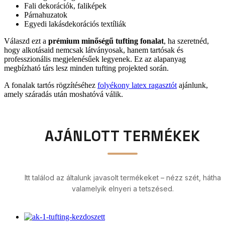
Fali dekorációk, faliképek
Párnahuzatok
Egyedi lakásdekorációs textíliák
Válaszd ezt a
prémium minőségű tufting fonalat
, ha szeretnéd,
hogy alkotásaid nemcsak látványosak, hanem tartósak és
professzionális megjelenésűek legyenek. Ez az alapanyag
megbízható társ lesz minden tufting projekted során.
A fonalak tartós rögzítéséhez
folyékony latex ragasztót
ajánlunk,
amely száradás után moshatóvá válik.
AJÁNLOTT TERMÉKEK
Itt találod az általunk javasolt termékeket – nézz szét, hátha
valamelyik elnyeri a tetszésed.