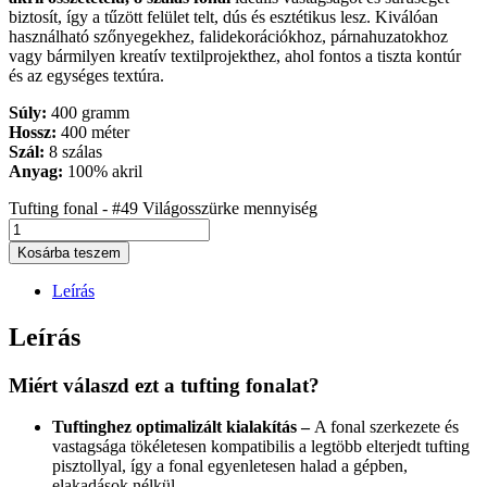
biztosít, így a tűzött felület telt, dús és esztétikus lesz. Kiválóan
használható szőnyegekhez, falidekorációkhoz, párnahuzatokhoz
vagy bármilyen kreatív textilprojekthez, ahol fontos a tiszta kontúr
és az egységes textúra.
Súly:
400 gramm
Hossz:
400 méter
Szál:
8 szálas
Anyag:
100% akril
Tufting fonal - #49 Világosszürke mennyiség
Kosárba teszem
Leírás
Leírás
Miért válaszd ezt a tufting fonalat?
Tuftinghez optimalizált kialakítás –
A fonal szerkezete és
vastagsága tökéletesen kompatibilis a legtöbb elterjedt tufting
pisztollyal, így a fonal egyenletesen halad a gépben,
elakadások nélkül.