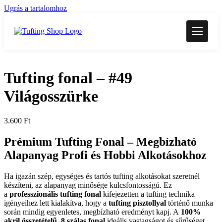
Ugrás a tartalomhoz
Tufting fonal – #49
Világosszürke
3.600
Ft
Prémium Tufting Fonal –
Megbízható
Alapanyag Profi és Hobbi Alkotásokhoz
Ha igazán szép, egységes és tartós tufting alkotásokat szeretnél
készíteni, az alapanyag minősége kulcsfontosságú. Ez
a
professzionális tufting fonal
kifejezetten a tufting technika
igényeihez lett kialakítva, hogy a
tufting pisztollyal
történő munka
során mindig egyenletes, megbízható eredményt kapj. A
100%
akril összetételű, 8 szálas fonal
ideális vastagságot és sűrűséget