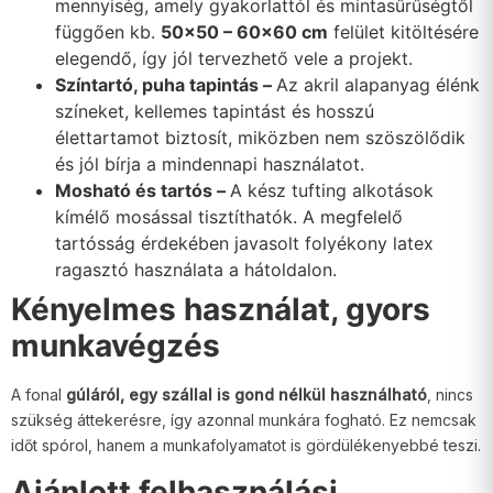
mennyiség, amely gyakorlattól és mintasűrűségtől
függően kb.
50×50 – 60×60 cm
felület kitöltésére
elegendő, így jól tervezhető vele a projekt.
Színtartó, puha tapintás –
Az akril alapanyag élénk
színeket, kellemes tapintást és hosszú
élettartamot biztosít, miközben nem szöszölődik
és jól bírja a mindennapi használatot.
Mosható és tartós –
A kész tufting alkotások
kímélő mosással tisztíthatók. A megfelelő
tartósság érdekében javasolt folyékony latex
ragasztó használata a hátoldalon.
Kényelmes használat, gyors
munkavégzés
A fonal
gúláról, egy szállal is gond nélkül használható
, nincs
szükség áttekerésre, így azonnal munkára fogható. Ez nemcsak
időt spórol, hanem a munkafolyamatot is gördülékenyebbé teszi.
Ajánlott felhasználási