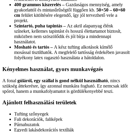
400 grammos kiszerelés –
Gazdaságos mennyiség, amely
gyakorlattól és mintasűrűségtől függően kb.
50×50 – 60×60
cm
felület kitöltésére elegendő, így jól tervezhető vele a
projekt.
Színtartó, puha tapintás –
Az akril alapanyag élénk
színeket, kellemes tapintást és hosszú élettartamot biztosít,
miközben nem szöszölődik és jól bírja a mindennapi
használatot.
Mosható és tartós –
A kész tufting alkotások kímélő
mosással tisztíthatók. A megfelelő tartósság érdekében javasolt
folyékony latex ragasztó használata a hátoldalon.
Kényelmes használat, gyors munkavégzés
A fonal
gúláról, egy szállal is gond nélkül használható
, nincs
szükség áttekerésre, így azonnal munkára fogható. Ez nemcsak időt
spórol, hanem a munkafolyamatot is gördülékenyebbé teszi.
Ajánlott felhasználási területek
Tufting szőnyegek
Fali dekorációk, faliképek
Párnahuzatok
Egyedi lakásdekorációs textíliák