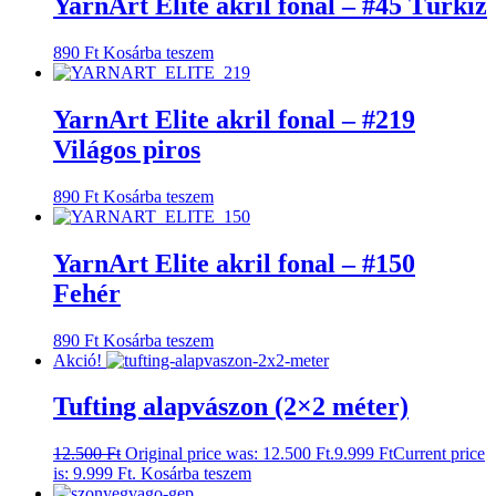
YarnArt Elite akril fonal – #45 Türkiz
890
Ft
Kosárba teszem
YarnArt Elite akril fonal – #219
Világos piros
890
Ft
Kosárba teszem
YarnArt Elite akril fonal – #150
Fehér
890
Ft
Kosárba teszem
Akció!
Tufting alapvászon (2×2 méter)
12.500
Ft
Original price was: 12.500 Ft.
9.999
Ft
Current price
is: 9.999 Ft.
Kosárba teszem