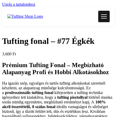
Ugrás a tartalomhoz
Tufting fonal – #77 Égkék
3.600
Ft
Prémium Tufting Fonal –
Megbízható
Alapanyag Profi és Hobbi Alkotásokhoz
Ha igazán szép, egységes és tartós tufting alkotásokat szeretnél
készíteni, az alapanyag minősége kulcsfontosságú. Ez
a
professzionális tufting fonal
kifejezetten a tufting technika
igényeihez lett kialakítva, hogy a
tufting pisztollyal
történő munka
során mindig egyenletes, megbízható eredményt kapj. A
100%
akril összetételű, 8 szálas fonal
ideális vastagságot és sűrűséget
biztosít, így a tűzött felület telt, dús és esztétikus lesz. Kiválóan
használható szőnyegekhez, falidekorációkhoz, párnahuzatokhoz