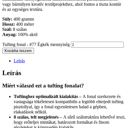
vagy bármilyen kreatív textilprojekthez, ahol fontos a tiszta kontúr
és az egységes textúra.
Súly:
400 gramm
Hossz:
400 méter
Szál:
8 szálas
Anyag:
100% akril
Tufting fonal - #77 Égkék mennyiség
Kosárba teszem
Leírás
Leírás
Miért válaszd ezt a tufting fonalat?
Tuftinghez optimalizált kialakítás –
A fonal szerkezete és
vastagsága tökéletesen kompatibilis a legtöbb elterjedt tufting
pisztollyal, így a fonal egyenletesen halad a gépben,
elakadások nélkül.
8 szálas, telt megjelenés –
A sűrű szálstruktúra lehetővé teszi,
hogy erőteljes mintákat, határozott formákat és finom
részleteket is könnyedén kialakíts.