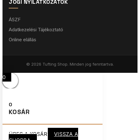
JOGI NYILATKOZATOK
ÁSZF
Adatkezelési Tájékoztató
Online elállás
© 2026 Tufting Shop. Minden jog fenntartva.
0
0
KOSÁR
ÜRES A KOSÁR
VISSZA A