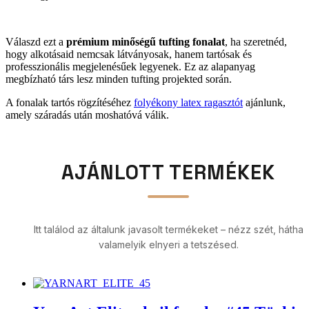
Válaszd ezt a
prémium minőségű tufting fonalat
, ha szeretnéd,
hogy alkotásaid nemcsak látványosak, hanem tartósak és
professzionális megjelenésűek legyenek. Ez az alapanyag
megbízható társ lesz minden tufting projekted során.
A fonalak tartós rögzítéséhez
folyékony latex ragasztót
ajánlunk,
amely száradás után moshatóvá válik.
AJÁNLOTT TERMÉKEK
Itt találod az általunk javasolt termékeket – nézz szét, hátha
valamelyik elnyeri a tetszésed.