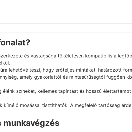
fonalat?
szerkezete és vastagsága tökéletesen kompatibilis a legtöbb 
lkül.
túra lehetővé teszi, hogy erőteljes mintákat, határozott for
yiség, amely gyakorlattól és mintasűrűségtől függően k
g élénk színeket, kellemes tapintást és hosszú élettartamot
ok kímélő mosással tisztíthatók. A megfelelő tartósság érd
rs munkavégzés