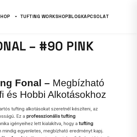
SHOP
TUFTING WORKSHOP
BLOG
KAPCSOLAT
ONAL – #90 PINK
ing Fonal –
Megbízható
i és Hobbi Alkotásokhoz
tós tufting alkotásokat szeretnél készíteni, az
osságú. Ez a
professzionális tufting
hnika igényeihez lett kialakítva, hogy a
tufting
 mindig egyenletes, megbízható eredményt kapj.