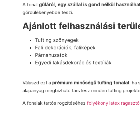
A fonal
gúláról, egy szállal is gond nélkül használha
gördülékenyebbé teszi.
Ajánlott felhasználási terül
Tufting szőnyegek
Fali dekorációk, faliképek
Párnahuzatok
Egyedi lakásdekorációs textíliák
Válaszd ezt a
prémium minőségű tufting fonalat
, ha
alapanyag megbízható társ lesz minden tufting projekt
A fonalak tartós rögzítéséhez
folyékony latex ragasztó