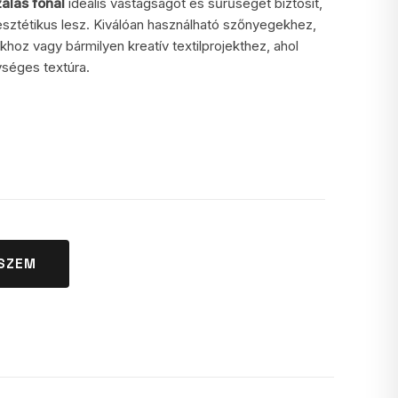
zálas fonal
ideális vastagságot és sűrűséget biztosít,
és esztétikus lesz. Kiválóan használható szőnyegekhez,
hoz vagy bármilyen kreatív textilprojekthez, ahol
ységes textúra.
SZEM