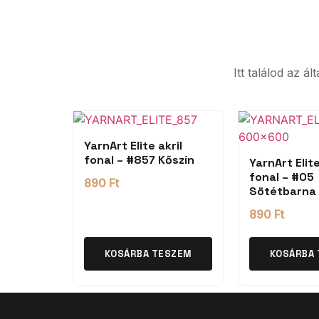
Itt találod az á
YarnArt Elite akril
fonal – #857 Kőszín
YarnArt Elite
fonal – #05
890
Ft
Sötétbarna
890
Ft
KOSÁRBA TESZEM
KOSÁRBA