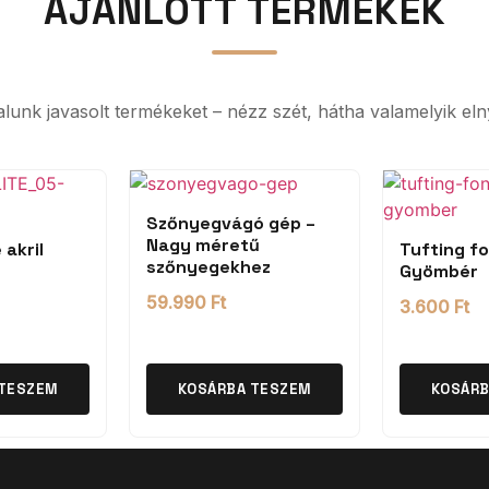
AJÁNLOTT TERMÉKEK
ltalunk javasolt termékeket – nézz szét, hátha valamelyik eln
Szőnyegvágó gép –
Nagy méretű
 akril
Tufting fo
szőnyegekhez
Gyömbér
59.990
Ft
3.600
Ft
 TESZEM
KOSÁRBA TESZEM
KOSÁRB