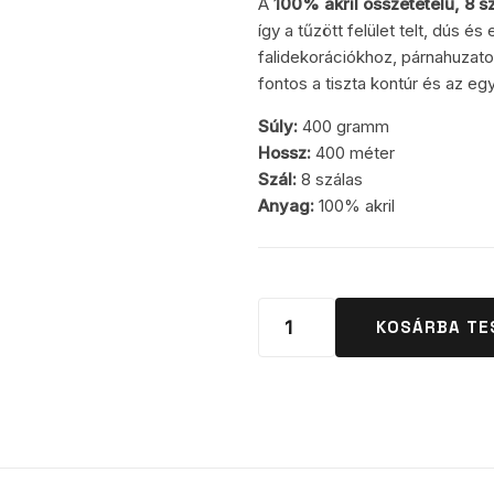
A
100% akril összetételű, 8 s
így a tűzött felület telt, dús 
falidekorációkhoz, párnahuzatok
fontos a tiszta kontúr és az eg
Súly:
400 gramm
Hossz:
400 méter
Szál:
8 szálas
Anyag:
100% akril
KOSÁRBA TE