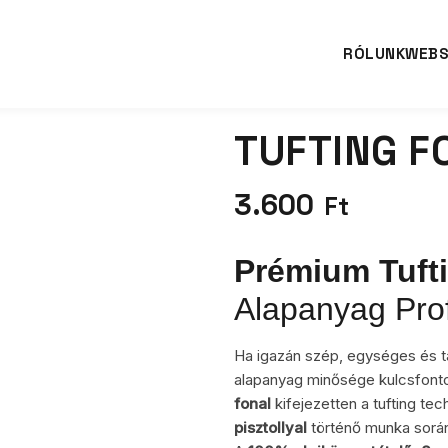
RÓLUNK
WEB
TUFTING F
3.600
Ft
Prémium Tuft
Alapanyag Prof
Ha igazán szép, egységes és tar
alapanyag minősége kulcsfont
fonal
kifejezetten a tufting tec
pisztollyal
történő munka során