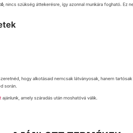
tó
, nincs szükség áttekerésre, így azonnal munkára fogható. Ez 
etek
 szeretnéd, hogy alkotásaid nemcsak látványosak, hanem tartósak
ed során.
t
ajánlunk, amely száradás után moshatóvá válik.