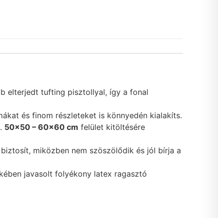
elterjedt tufting pisztollyal, így a fonal
mákat és finom részleteket is könnyedén kialakíts.
b.
50×50 – 60×60 cm
felület kitöltésére
 biztosít, miközben nem szöszölődik és jól bírja a
ekében javasolt folyékony latex ragasztó