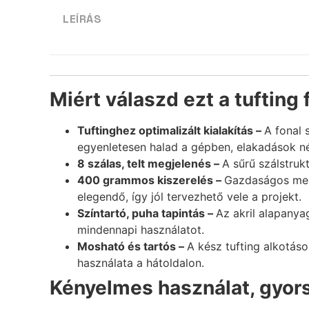
LEÍRÁS
Miért válaszd ezt a tufting 
Tuftinghez optimalizált kialakítás –
A fonal 
egyenletesen halad a gépben, elakadások né
8 szálas, telt megjelenés –
A sűrű szálstruk
400 grammos kiszerelés –
Gazdaságos menn
elegendő, így jól tervezhető vele a projekt.
Színtartó, puha tapintás –
Az akril alapanya
mindennapi használatot.
Mosható és tartós –
A kész tufting alkotás
használata a hátoldalon.
Kényelmes használat, gyo