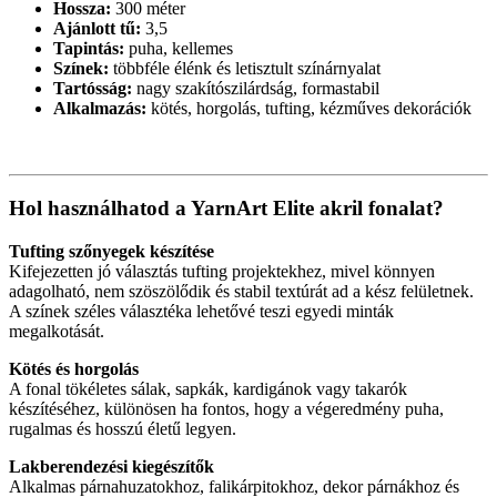
Hossza:
300 méter
Ajánlott tű:
3,5
Tapintás:
puha, kellemes
Színek:
többféle élénk és letisztult színárnyalat
Tartósság:
nagy szakítószilárdság, formastabil
Alkalmazás:
kötés, horgolás, tufting, kézműves dekorációk
Hol használhatod a YarnArt Elite akril fonalat?
Tufting szőnyegek készítése
Kifejezetten jó választás tufting projektekhez, mivel könnyen
adagolható, nem szöszölődik és stabil textúrát ad a kész felületnek.
A színek széles választéka lehetővé teszi egyedi minták
megalkotását.
Kötés és horgolás
A fonal tökéletes sálak, sapkák, kardigánok vagy takarók
készítéséhez, különösen ha fontos, hogy a végeredmény puha,
rugalmas és hosszú életű legyen.
Lakberendezési kiegészítők
Alkalmas párnahuzatokhoz, falikárpitokhoz, dekor párnákhoz és