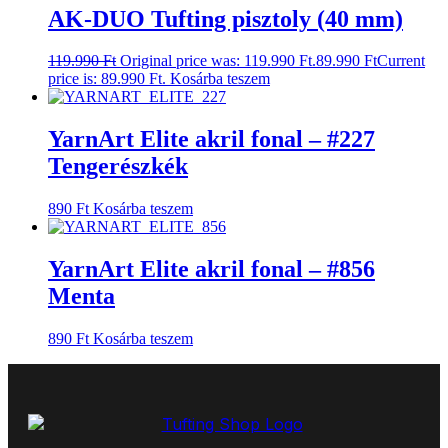
AK-DUO Tufting pisztoly (40 mm)
119.990
Ft
Original price was: 119.990 Ft.
89.990
Ft
Current
price is: 89.990 Ft.
Kosárba teszem
YarnArt Elite akril fonal – #227
Tengerészkék
890
Ft
Kosárba teszem
YarnArt Elite akril fonal – #856
Menta
890
Ft
Kosárba teszem