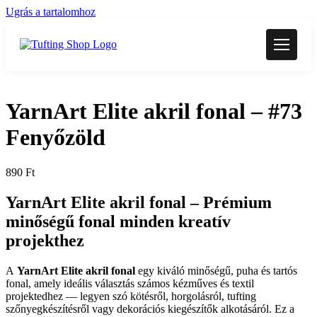
Ugrás a tartalomhoz
YarnArt Elite akril fonal – #73
Fenyőzöld
890
Ft
YarnArt Elite akril fonal –
Prémium
minőségű fonal minden kreatív
projekthez
A
YarnArt Elite akril fonal
egy kiváló minőségű, puha és tartós
fonal, amely ideális választás számos kézműves és textil
projektedhez — legyen szó kötésről, horgolásról, tufting
szőnyegkészítésről vagy dekorációs kiegészítők alkotásáról. Ez a