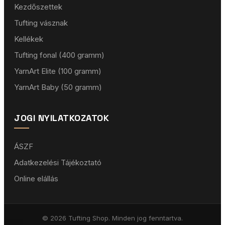
Kezdőszettek
Tufting vásznak
Kellékek
Tufting fonal (400 gramm)
YarnArt Elite (100 gramm)
YarnArt Baby (50 gramm)
JOGI NYILATKOZATOK
ÁSZF
Adatkezelési Tájékoztató
Online elállás
© 2026 Tufting Shop. Minden jog fenntartva.