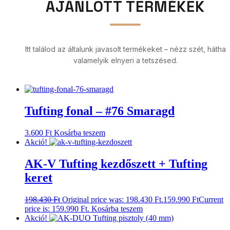
AJÁNLOTT TERMÉKEK
Itt találod az általunk javasolt termékeket – nézz szét, hátha
valamelyik elnyeri a tetszésed.
Tufting fonal – #76 Smaragd
3.600
Ft
Kosárba teszem
Akció!
AK-V Tufting kezdőszett + Tufting
keret
198.430
Ft
Original price was: 198.430 Ft.
159.990
Ft
Current
price is: 159.990 Ft.
Kosárba teszem
Akció!