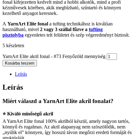
fonal kifejezetten kedvelt mind a hobbi alkotók, mind a profi
kézművesek körében, akik megbízható, színtartó és könnyen
kezelhető anyagot keresnek.
A
YarnArt Elite fonal
a tufting technikához is kiválóan
használható, mivel
2 vagy 3 szállal fűzve a
tufting
pisztolyba
egyenletes telt felületet és szép végeredményt biztosít.
5 készleten
YarnArt Elite akril fonal - #73 Fenyőzöld mennyiség
Kosárba teszem
Leírás
Leírás
Miért válaszd a YarnArt Elite akril fonalat?
⭐ Kiváló minőségű akril
A YarnArt Elite fonal 100% akrilból készül, amely nagyon tartós,
könnyű és rugalmas. Az akril alapanyag nem szöszölődik, nem
„nyúlik el” könnyen, így hosszú távon megőrzi eredeti formáját és
struktúráját.