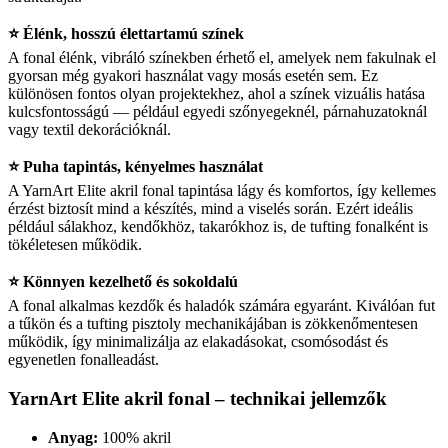
⭐ Élénk, hosszú élettartamú színek
A fonal élénk, vibráló színekben érhető el, amelyek nem fakulnak el
gyorsan még gyakori használat vagy mosás esetén sem. Ez
különösen fontos olyan projektekhez, ahol a színek vizuális hatása
kulcsfontosságú — például egyedi szőnyegeknél, párnahuzatoknál
vagy textil dekorációknál.
⭐ Puha tapintás, kényelmes használat
A YarnArt Elite akril fonal tapintása lágy és komfortos, így kellemes
érzést biztosít mind a készítés, mind a viselés során. Ezért ideális
például sálakhoz, kendőkhöz, takarókhoz is, de tufting fonalként is
tökéletesen működik.
⭐ Könnyen kezelhető és sokoldalú
A fonal alkalmas kezdők és haladók számára egyaránt. Kiválóan fut
a tűkön és a tufting pisztoly mechanikájában is zökkenőmentesen
működik, így minimalizálja az elakadásokat, csomósodást és
egyenetlen fonalleadást.
YarnArt Elite akril fonal – technikai jellemzők
Anyag:
100% akril