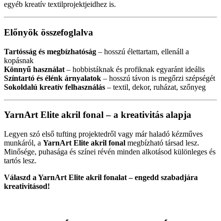
egyéb kreatív textilprojektjeidhez is.
Előnyök összefoglalva
Tartósság és megbízhatóság
– hosszú élettartam, ellenáll a
kopásnak
Könnyű használat
– hobbistáknak és profiknak egyaránt ideális
Színtartó és élénk árnyalatok
– hosszú távon is megőrzi szépségét
Sokoldalú kreatív felhasználás
– textil, dekor, ruházat, szőnyeg
YarnArt Elite akril fonal – a kreativitás alapja
Legyen szó első tufting projektedről vagy már haladó kézműves
munkáról, a
YarnArt Elite akril fonal
megbízható társad lesz.
Minősége, puhasága és színei révén minden alkotásod különleges és
tartós lesz.
Válaszd a YarnArt Elite akril fonalat – engedd szabadjára
kreativitásod!