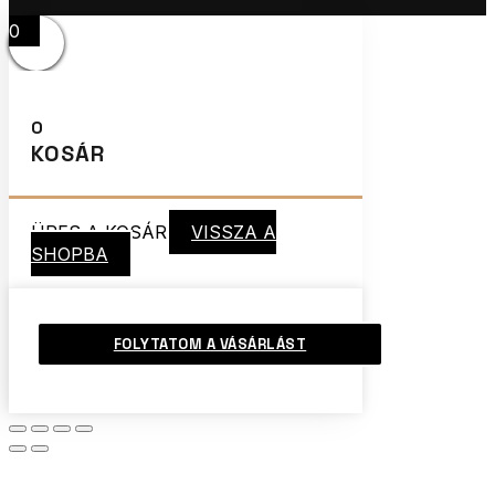
0
0
KOSÁR
ÜRES A KOSÁR
VISSZA A
SHOPBA
FOLYTATOM A VÁSÁRLÁST