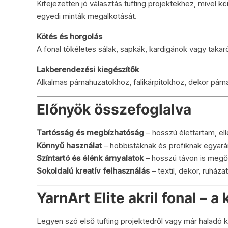
Kifejezetten jó választás tufting projektekhez, mivel k
egyedi minták megalkotását.
Kötés és horgolás
A fonal tökéletes sálak, sapkák, kardigánok vagy tak
Lakberendezési kiegészítők
Alkalmas párnahuzatokhoz, falikárpitokhoz, dekor párná
Előnyök összefoglalva
Tartósság és megbízhatóság
– hosszú élettartam, ell
Könnyű használat
– hobbistáknak és profiknak egyarán
Színtartó és élénk árnyalatok
– hosszú távon is megő
Sokoldalú kreatív felhasználás
– textil, dekor, ruház
YarnArt Elite akril fonal – a 
Legyen szó első tufting projektedről vagy már haladó