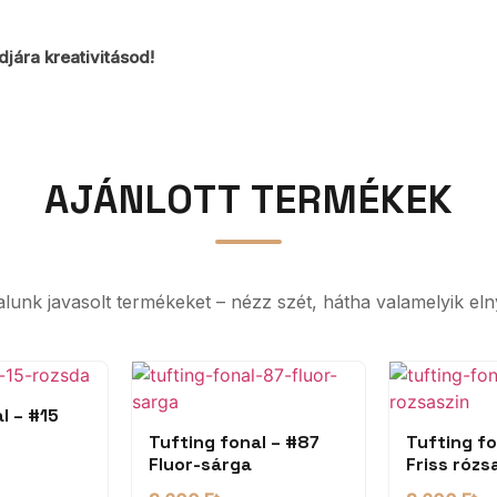
djára kreativitásod!
AJÁNLOTT TERMÉKEK
ltalunk javasolt termékeket – nézz szét, hátha valamelyik eln
l – #15
Tufting fonal – #87
Tufting fo
Fluor-sárga
Friss rózs