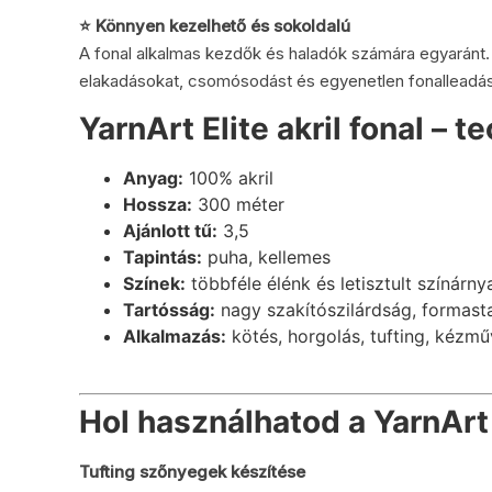
⭐ Könnyen kezelhető és sokoldalú
A fonal alkalmas kezdők és haladók számára egyaránt. 
elakadásokat, csomósodást és egyenetlen fonalleadás
YarnArt Elite akril fonal – t
Anyag:
100% akril
Hossza:
300 méter
Ajánlott tű:
3,5
Tapintás:
puha, kellemes
Színek:
többféle élénk és letisztult színárny
Tartósság:
nagy szakítószilárdság, formasta
Alkalmazás:
kötés, horgolás, tufting, kézm
Hol használhatod a YarnArt E
Tufting szőnyegek készítése