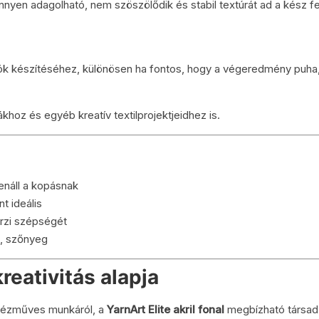
önnyen adagolható, nem szöszölődik és stabil textúrát ad a kész f
arók készítéséhez, különösen ha fontos, hogy a végeredmény puha
khoz és egyéb kreatív textilprojektjeidhez is.
enáll a kopásnak
t ideális
rzi szépségét
at, szőnyeg
kreativitás alapja
 kézműves munkáról, a
YarnArt Elite akril fonal
megbízható társad 