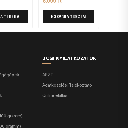
8.000
Ft
A TESZEM
KOSÁRBA TESZEM
JOGI NYILATKOZATOK
vágógépek
ÁSZF
Adatkezelési Tájékoztató
k
Online elállás
 (400 gramm)
(100 gramm)