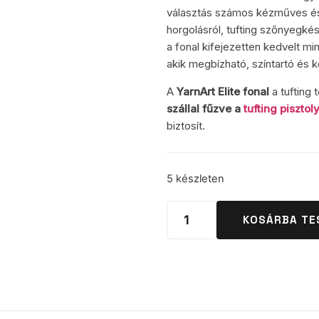
választás számos kézműves és 
horgolásról, tufting szőnyegkés
a fonal kifejezetten kedvelt m
akik megbízható, színtartó és
A
YarnArt Elite fonal
a tufting 
szállal fűzve a
tufting pisztol
biztosít.
5 készleten
KOSÁRBA TE