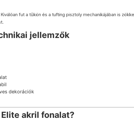
Kiválóan fut a tűkön és a tufting pisztoly mechanikájában is zökk
t.
echnikai jellemzők
alat
bil
űves dekorációk
lite akril fonalat?