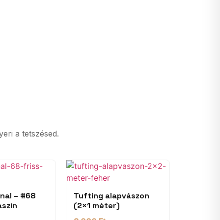
yeri a tetszésed.
nal – #68
Tufting alapvászon
aszín
(2×1 méter)