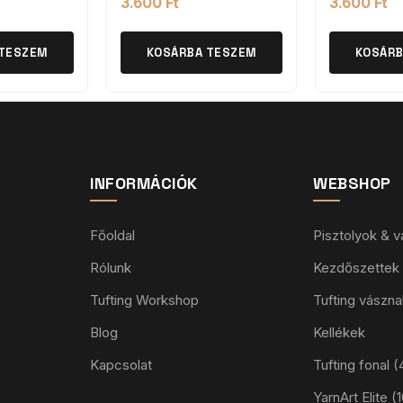
3.600
Ft
3.600
Ft
 TESZEM
KOSÁRBA TESZEM
KOSÁRB
INFORMÁCIÓK
WEBSHOP
Főoldal
Pisztolyok & 
Rólunk
Kezdőszettek
Tufting Workshop
Tufting vászna
Blog
Kellékek
Kapcsolat
Tufting fonal
YarnArt Elite 