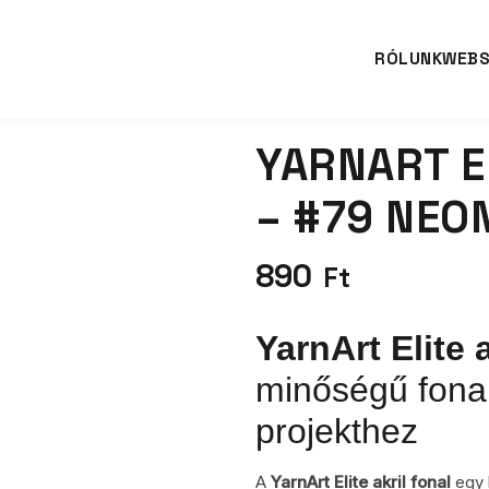
RÓLUNK
WEB
YARNART E
– #79 NEO
890
Ft
YarnArt Elite 
minőségű fonal
projekthez
A
YarnArt Elite akril fonal
egy k