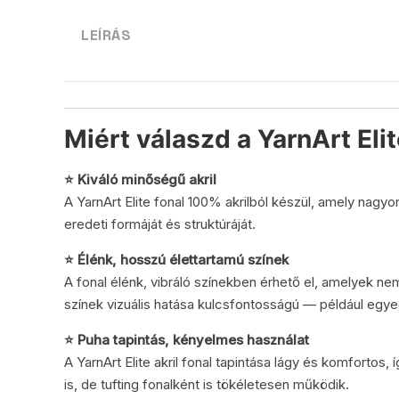
LEÍRÁS
Miért válaszd a YarnArt Elit
⭐ Kiváló minőségű akril
A YarnArt Elite fonal 100% akrilból készül, amely nagy
eredeti formáját és struktúráját.
⭐ Élénk, hosszú élettartamú színek
A fonal élénk, vibráló színekben érhető el, amelyek n
színek vizuális hatása kulcsfontosságú — például egye
⭐ Puha tapintás, kényelmes használat
A YarnArt Elite akril fonal tapintása lágy és komfortos,
is, de tufting fonalként is tökéletesen működik.