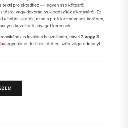
textil projektedhez — legyen szó kötésről,
zítésről vagy dekorációs kiegészítők alkotásáról. Ez
ind a hobbi alkotók, mind a profi kézművesek körében,
 könnyen kezelhető anyagot keresnek.
technikához is kiválóan használható, mivel
2 vagy 3
yba
egyenletes telt felületet és szép végeredményt
SZEM