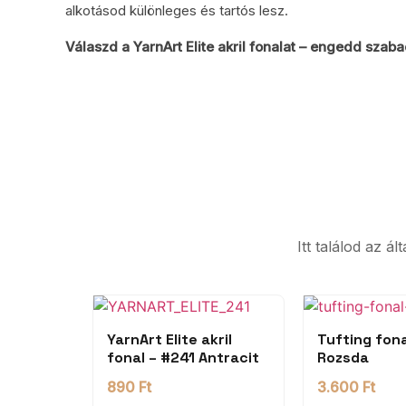
alkotásod különleges és tartós lesz.
Válaszd a YarnArt Elite akril fonalat – engedd szaba
Itt találod az á
YarnArt Elite akril
Tufting fona
fonal – #241 Antracit
Rozsda
890
Ft
3.600
Ft