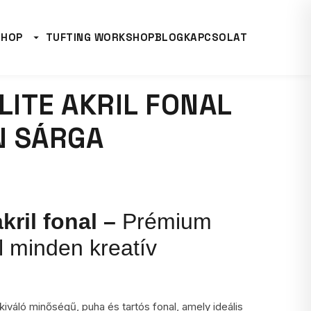
SHOP
TUFTING WORKSHOP
BLOG
KAPCSOLAT
LITE AKRIL FONAL
N SÁRGA
akril fonal –
Prémium
 minden kreatív
iváló minőségű, puha és tartós fonal, amely ideális