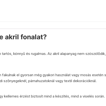
e akril fonalat?
on tartós, könnyű és rugalmas. Az akril alapanyag nem szöszölődik
em fakulnak el gyorsan még gyakori használat vagy mosás esetén 
di szőnyegeknél, párnahuzatoknál vagy textil dekorációknál.
 így kellemes érzést biztosít mind a készítés, mind a viselés során