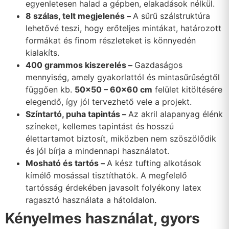
egyenletesen halad a gépben, elakadások nélkül.
8 szálas, telt megjelenés –
A sűrű szálstruktúra
lehetővé teszi, hogy erőteljes mintákat, határozott
formákat és finom részleteket is könnyedén
kialakíts.
400 grammos kiszerelés –
Gazdaságos
mennyiség, amely gyakorlattól és mintasűrűségtől
függően kb.
50×50 – 60×60 cm
felület kitöltésére
elegendő, így jól tervezhető vele a projekt.
Színtartó, puha tapintás –
Az akril alapanyag élénk
színeket, kellemes tapintást és hosszú
élettartamot biztosít, miközben nem szöszölődik
és jól bírja a mindennapi használatot.
Mosható és tartós –
A kész tufting alkotások
kímélő mosással tisztíthatók. A megfelelő
tartósság érdekében javasolt folyékony latex
ragasztó használata a hátoldalon.
Kényelmes használat, gyors