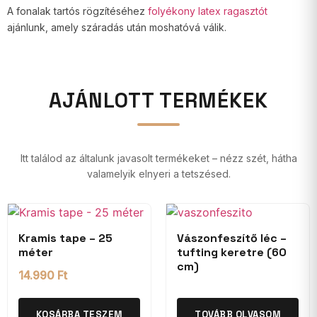
A fonalak tartós rögzítéséhez
folyékony latex ragasztót
ajánlunk, amely száradás után moshatóvá válik.
AJÁNLOTT TERMÉKEK
Itt találod az általunk javasolt termékeket – nézz szét, hátha
valamelyik elnyeri a tetszésed.
Kramis tape – 25
Vászonfeszítő léc –
méter
tufting keretre (60
cm)
14.990
Ft
KOSÁRBA TESZEM
TOVÁBB OLVASOM