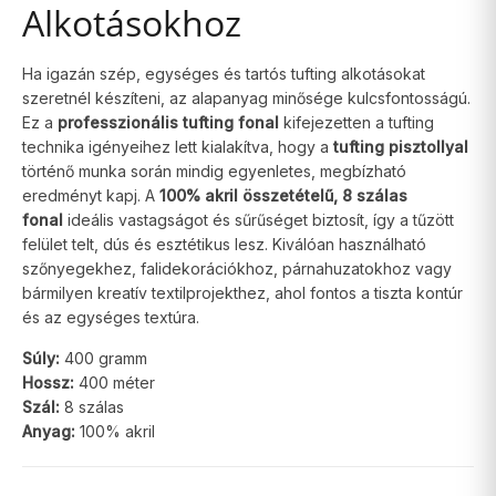
Alkotásokhoz
Ha igazán szép, egységes és tartós tufting alkotásokat
szeretnél készíteni, az alapanyag minősége kulcsfontosságú.
Ez a
professzionális tufting fonal
kifejezetten a tufting
technika igényeihez lett kialakítva, hogy a
tufting pisztollyal
történő munka során mindig egyenletes, megbízható
eredményt kapj. A
100% akril összetételű, 8 szálas
fonal
ideális vastagságot és sűrűséget biztosít, így a tűzött
felület telt, dús és esztétikus lesz. Kiválóan használható
szőnyegekhez, falidekorációkhoz, párnahuzatokhoz vagy
bármilyen kreatív textilprojekthez, ahol fontos a tiszta kontúr
és az egységes textúra.
Súly:
400 gramm
Hossz:
400 méter
Szál:
8 szálas
Anyag:
100% akril