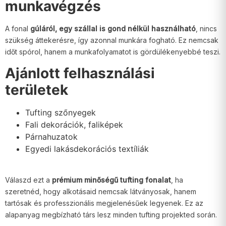
munkavégzés
A fonal
gúláról, egy szállal is gond nélkül használható
, nincs
szükség áttekerésre, így azonnal munkára fogható. Ez nemcsak
időt spórol, hanem a munkafolyamatot is gördülékenyebbé teszi.
Ajánlott felhasználási
területek
Tufting szőnyegek
Fali dekorációk, faliképek
Párnahuzatok
Egyedi lakásdekorációs textíliák
Válaszd ezt a
prémium minőségű tufting fonalat
, ha
szeretnéd, hogy alkotásaid nemcsak látványosak, hanem
tartósak és professzionális megjelenésűek legyenek. Ez az
alapanyag megbízható társ lesz minden tufting projekted során.