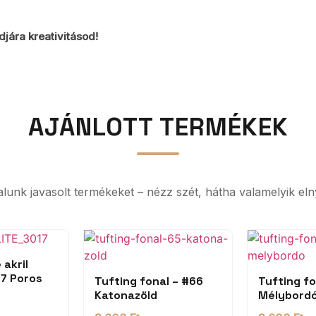
djára kreativitásod!
AJÁNLOTT TERMÉKEK
ltalunk javasolt termékeket – nézz szét, hátha valamelyik eln
 akril
17 Poros
Tufting fonal – #66
Tufting fo
Katonazöld
Mélybord