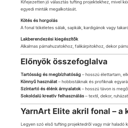
Kifejezetten jó választás tufting projektekhez, mivel k
egyedi minták megalkotását.
Kötés és horgolás
A fonal tökéletes sálak, sapkák, kardigánok vagy tak
Lakberendezési kiegészítők
Alkalmas párnahuzatokhoz, falikárpitokhoz, dekor párná
Előnyök összefoglalva
Tartósság és megbízhatóság
– hosszú élettartam, ell
Könnyű használat
– hobbistáknak és profiknak egyarán
Színtartó és élénk árnyalatok
– hosszú távon is megő
Sokoldalú kreatív felhasználás
– textil, dekor, ruház
YarnArt Elite akril fonal – a 
Legyen szó első tufting projektedről vagy már haladó