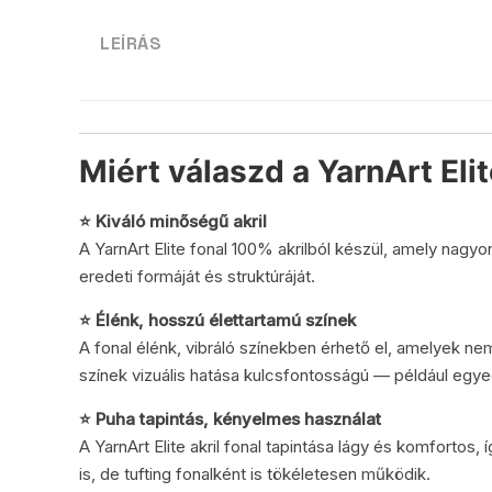
LEÍRÁS
Miért válaszd a YarnArt Elit
⭐ Kiváló minőségű akril
A YarnArt Elite fonal 100% akrilból készül, amely nagy
eredeti formáját és struktúráját.
⭐ Élénk, hosszú élettartamú színek
A fonal élénk, vibráló színekben érhető el, amelyek n
színek vizuális hatása kulcsfontosságú — például egye
⭐ Puha tapintás, kényelmes használat
A YarnArt Elite akril fonal tapintása lágy és komfortos,
is, de tufting fonalként is tökéletesen működik.