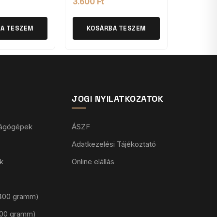
3.600
Ft
A TESZEM
KOSÁRBA TESZEM
JOGI NYILATKOZATOK
vágógépek
ÁSZF
Adatkezelési Tájékoztató
k
Online elállás
 (400 gramm)
(100 gramm)