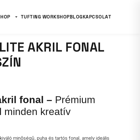
SHOP
TUFTING WORKSHOP
BLOG
KAPCSOLAT
LITE AKRIL FONAL
SZÍN
akril fonal –
Prémium
 minden kreatív
iváló minőségű, puha és tartós fonal, amely ideális