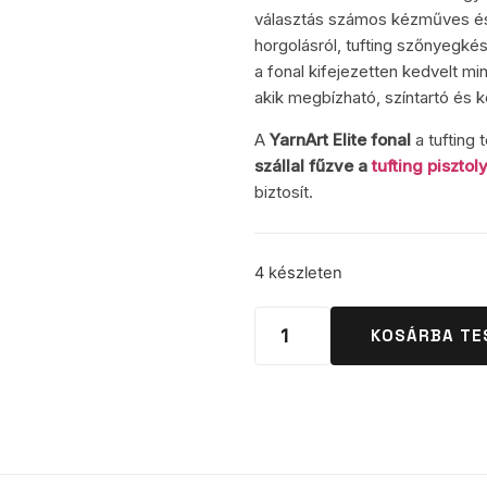
választás számos kézműves és 
horgolásról, tufting szőnyegkés
a fonal kifejezetten kedvelt m
akik megbízható, színtartó és
A
YarnArt Elite fonal
a tufting 
szállal fűzve a
tufting pisztol
biztosít.
4 készleten
KOSÁRBA TE