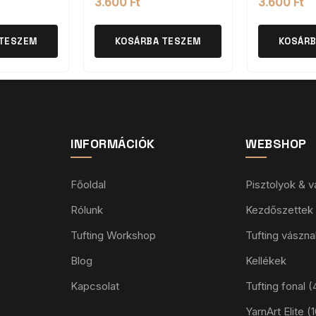
3.600
Ft
3.600
Ft
 TESZEM
KOSÁRBA TESZEM
KOSÁRB
INFORMÁCIÓK
WEBSHOP
Főoldal
Pisztolyok & 
Rólunk
Kezdőszettek
Tufting Workshop
Tufting vászna
Blog
Kellékek
Kapcsolat
Tufting fonal
YarnArt Elite 