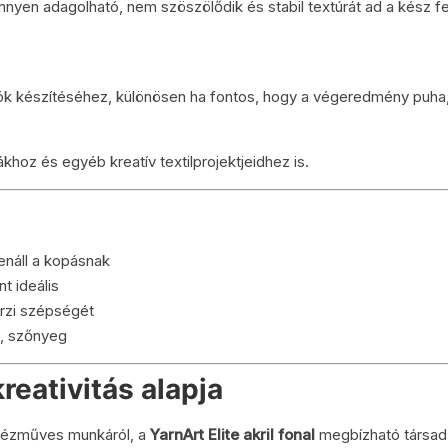
önnyen adagolható, nem szöszölődik és stabil textúrát ad a kész f
arók készítéséhez, különösen ha fontos, hogy a végeredmény puha
khoz és egyéb kreatív textilprojektjeidhez is.
enáll a kopásnak
t ideális
rzi szépségét
at, szőnyeg
kreativitás alapja
 kézműves munkáról, a
YarnArt Elite akril fonal
megbízható társad 