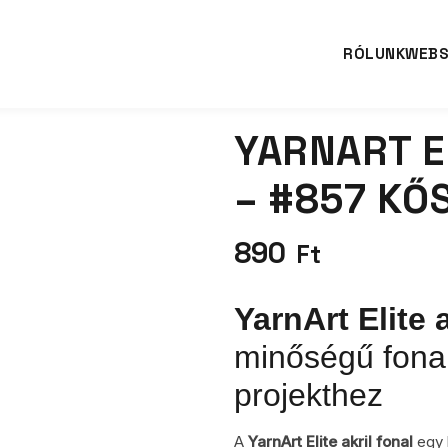
RÓLUNK
WEB
YARNART E
– #857 KŐ
890
Ft
YarnArt Elite 
minőségű fonal
projekthez
A
YarnArt Elite akril fonal
egy k