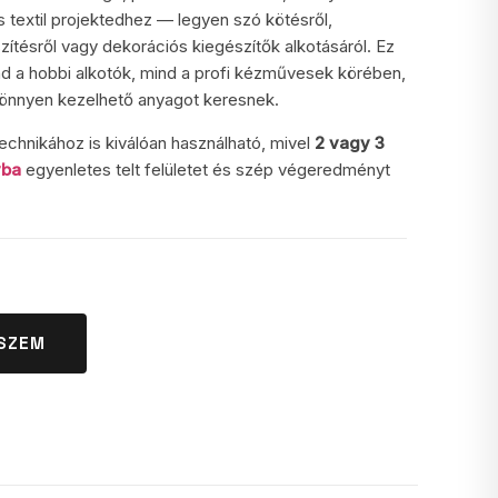
textil projektedhez — legyen szó kötésről,
zítésről vagy dekorációs kiegészítők alkotásáról. Ez
ind a hobbi alkotók, mind a profi kézművesek körében,
 könnyen kezelhető anyagot keresnek.
technikához is kiválóan használható, mivel
2 vagy 3
yba
egyenletes telt felületet és szép végeredményt
SZEM