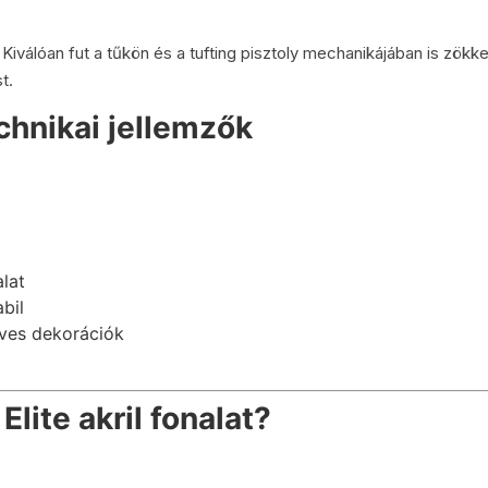
Kiválóan fut a tűkön és a tufting pisztoly mechanikájában is zökk
t.
echnikai jellemzők
alat
bil
űves dekorációk
lite akril fonalat?