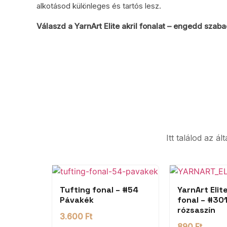
alkotásod különleges és tartós lesz.
Válaszd a YarnArt Elite akril fonalat – engedd szaba
Itt találod az á
Tufting fonal – #54
YarnArt Elite
Pávakék
fonal – #30
rózsaszín
3.600
Ft
890
Ft