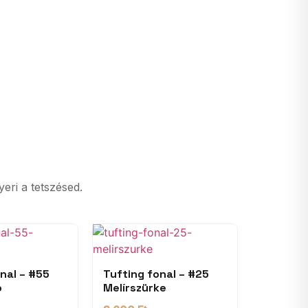
yeri a tetszésed.
nal – #55
Tufting fonal – #25
ó
Melírszürke