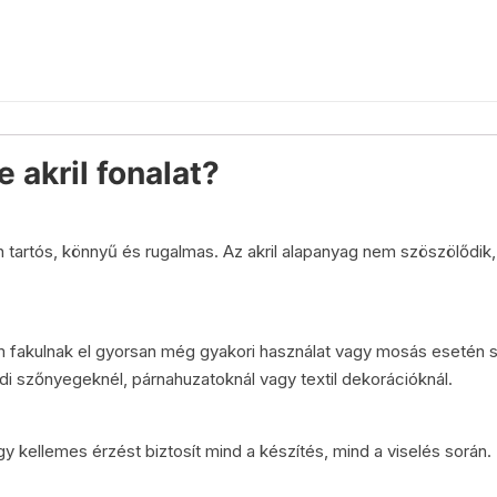
e akril fonalat?
on tartós, könnyű és rugalmas. Az akril alapanyag nem szöszölődik
em fakulnak el gyorsan még gyakori használat vagy mosás esetén 
di szőnyegeknél, párnahuzatoknál vagy textil dekorációknál.
 így kellemes érzést biztosít mind a készítés, mind a viselés során