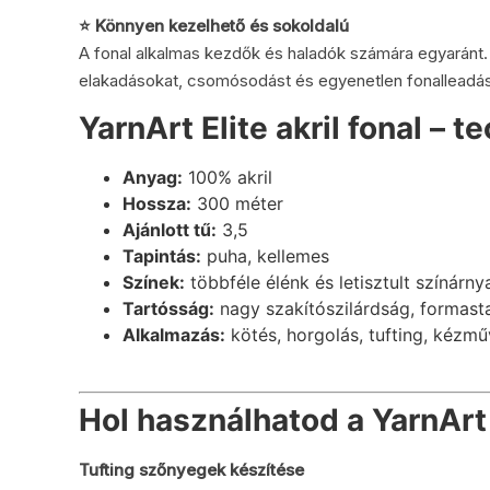
⭐ Könnyen kezelhető és sokoldalú
A fonal alkalmas kezdők és haladók számára egyaránt. 
elakadásokat, csomósodást és egyenetlen fonalleadás
YarnArt Elite akril fonal – t
Anyag:
100% akril
Hossza:
300 méter
Ajánlott tű:
3,5
Tapintás:
puha, kellemes
Színek:
többféle élénk és letisztult színárny
Tartósság:
nagy szakítószilárdság, formasta
Alkalmazás:
kötés, horgolás, tufting, kézm
Hol használhatod a YarnArt E
Tufting szőnyegek készítése