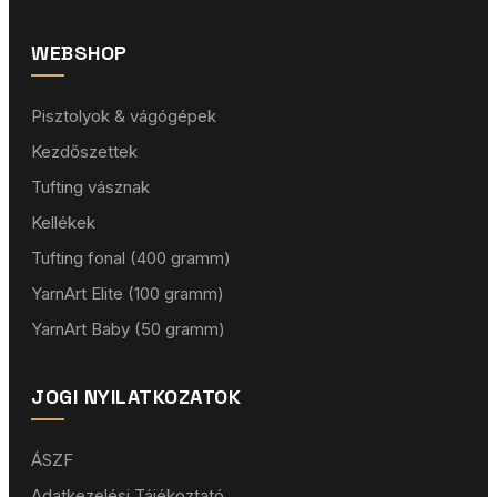
WEBSHOP
Pisztolyok & vágógépek
Kezdőszettek
Tufting vásznak
Kellékek
Tufting fonal (400 gramm)
YarnArt Elite (100 gramm)
YarnArt Baby (50 gramm)
JOGI NYILATKOZATOK
ÁSZF
Adatkezelési Tájékoztató