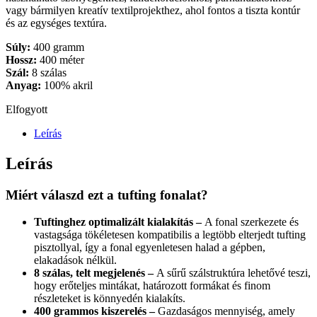
vagy bármilyen kreatív textilprojekthez, ahol fontos a tiszta kontúr
és az egységes textúra.
Súly:
400 gramm
Hossz:
400 méter
Szál:
8 szálas
Anyag:
100% akril
Elfogyott
Leírás
Leírás
Miért válaszd ezt a tufting fonalat?
Tuftinghez optimalizált kialakítás –
A fonal szerkezete és
vastagsága tökéletesen kompatibilis a legtöbb elterjedt tufting
pisztollyal, így a fonal egyenletesen halad a gépben,
elakadások nélkül.
8 szálas, telt megjelenés –
A sűrű szálstruktúra lehetővé teszi,
hogy erőteljes mintákat, határozott formákat és finom
részleteket is könnyedén kialakíts.
400 grammos kiszerelés –
Gazdaságos mennyiség, amely