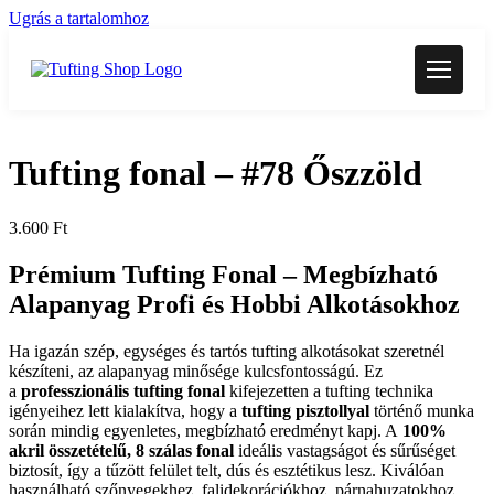
Ugrás a tartalomhoz
Tufting fonal – #78 Őszzöld
3.600
Ft
Prémium Tufting Fonal –
Megbízható
Alapanyag Profi és Hobbi Alkotásokhoz
Ha igazán szép, egységes és tartós tufting alkotásokat szeretnél
készíteni, az alapanyag minősége kulcsfontosságú. Ez
a
professzionális tufting fonal
kifejezetten a tufting technika
igényeihez lett kialakítva, hogy a
tufting pisztollyal
történő munka
során mindig egyenletes, megbízható eredményt kapj. A
100%
akril összetételű, 8 szálas fonal
ideális vastagságot és sűrűséget
biztosít, így a tűzött felület telt, dús és esztétikus lesz. Kiválóan
használható szőnyegekhez, falidekorációkhoz, párnahuzatokhoz