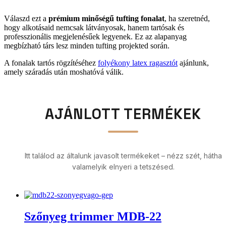
Válaszd ezt a
prémium minőségű tufting fonalat
, ha szeretnéd,
hogy alkotásaid nemcsak látványosak, hanem tartósak és
professzionális megjelenésűek legyenek. Ez az alapanyag
megbízható társ lesz minden tufting projekted során.
A fonalak tartós rögzítéséhez
folyékony latex ragasztót
ajánlunk,
amely száradás után moshatóvá válik.
AJÁNLOTT TERMÉKEK
Itt találod az általunk javasolt termékeket – nézz szét, hátha
valamelyik elnyeri a tetszésed.
Szőnyeg trimmer MDB-22