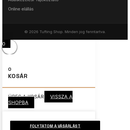
Online elállás
© 2026 Tufting Shop. Minden jog fenntartva.
0
0
KOSÁR
ÜRES A KOSÁR
VISSZA A
SHOPBA
FOLYTATOM A VÁSÁRLÁST