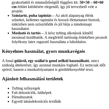
gyakorlattól és mintasűrűségtől függően kb.
50×50 – 60×60
cm
felület kitöltésére elegendő, így jól tervezhető vele a
projekt.
Színtartó, puha tapintás –
Az akril alapanyag élénk
színeket, kellemes tapintást és hosszú élettartamot biztosít,
miközben nem szöszölődik és jól bírja a mindennapi
használatot.
Mosható és tartós –
A kész tufting alkotások kímélő
mosással tisztíthatók. A megfelelő tartósság érdekében javasolt
folyékony latex ragasztó használata a hátoldalon.
Kényelmes használat, gyors munkavégzés
A fonal
gúláról, egy szállal is gond nélkül használható
, nincs
szükség áttekerésre, így azonnal munkára fogható. Ez nemcsak időt
spórol, hanem a munkafolyamatot is gördülékenyebbé teszi.
Ajánlott felhasználási területek
Tufting szőnyegek
Fali dekorációk, faliképek
Párnahuzatok
Egyedi lakásdekorációs textíliák